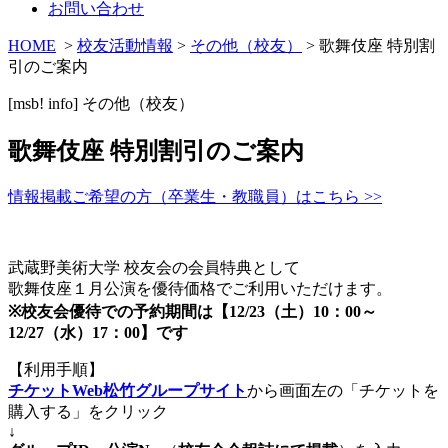
お問い合わせ
HOME
>
校友活動情報
>
その他（校友）
> 歌舞伎座 特別割
引のご案内
[msb! info]
その他（校友）
歌舞伎座 特別割引のご案内
情報掲載ご希望の方（卒業生・教職員）はこちら >>
武蔵野美術大学 校友会の会員特典として
歌舞伎座１月公演を優待価格でご利用いただけます。
※校友会優待での予約期間は【
12/23（土）10：00～
12/27（水）17：00】です
【利用手順】
チケットWeb松竹グループサイト
から画面左の「チケットを
購入する」をクリック
↓