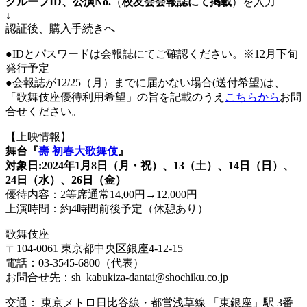
グループID、公演No.
（
校友会会報誌にて掲載
）を入力
↓
認証後、購入手続きへ
●IDとパスワードは会報誌にてご確認ください。※12月下旬
発行予定
●会報誌が12/25（月）までに届かない場合(送付希望)は、
「歌舞伎座優待利用希望」の旨を記載のうえ
こちらから
お問
合せください。
【上映情報】
舞台『
壽 初春大歌舞伎
』
対象日:2024年1月8日（月・祝）、13（土）、14日（日）、
24日（水）、26日（金）
優待内容：2等席通常14,00円→12,000円
上演時間：約4時間前後予定（休憩あり）
歌舞伎座
〒104-0061 東京都中央区銀座4-12-15
電話：03-3545-6800（代表）
お問合せ先：sh_kabukiza-dantai@shochiku.co.jp
交通： 東京メトロ日比谷線・都営浅草線 「東銀座」駅 3番