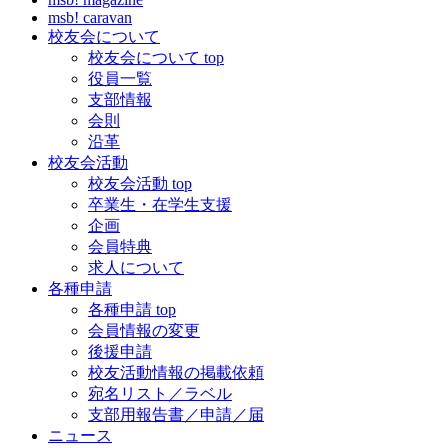
msb! caravan
校友会について
校友会について top
役員一覧
支部情報
会則
沿革
校友会活動
校友会活動 top
卒業生・在学生支援
企画
会員特典
求人について
各種申請
各種申請 top
会員情報の変更
後援申請
校友活動情報の掲載依頼
宛名リスト／ラベル
支部用報告書／申請／届
ニュース