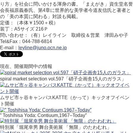
り方」を社会に問いかける渾身の書。「まえがき」資生堂名誉
会長福原義春氏、第4章に世界的な美学者今道友信氏と著者と
の「美の本質に関わる」対談も掲載。
定価：（本体￥1500＋税）
装丁：A5サイズ 216Ｐ
問い合わせ：（有）レイライン 取締役＆営業 津田みや子
Tel&Fax：044-788-6814
E-mail：
leyline@juno.ocn.ne.jp
現在、開催期間中の情報
spiral market selection vol.597「硝子企画舎15人のガラス」
ムサビ市ヶ谷キャンパスKATTE（かって）キックオフイベン
ト開催
” Toshihisa Yoda: Contiuum,1967–Today”
特別展「堀尾幸男 舞台美術展 「無限」のたわむれ」