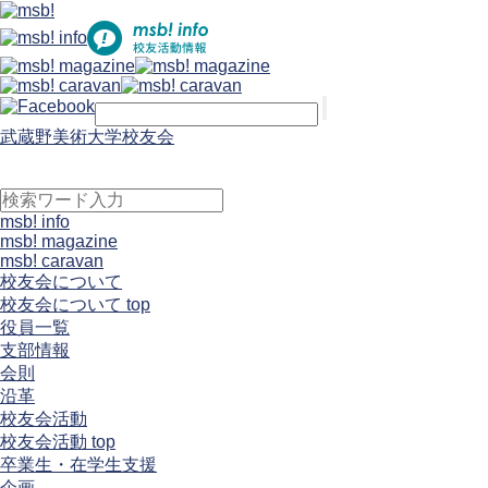
武蔵野美術大学校友会
msb! info
msb! magazine
msb! caravan
校友会について
校友会について top
役員一覧
支部情報
会則
沿革
校友会活動
校友会活動 top
卒業生・在学生支援
企画