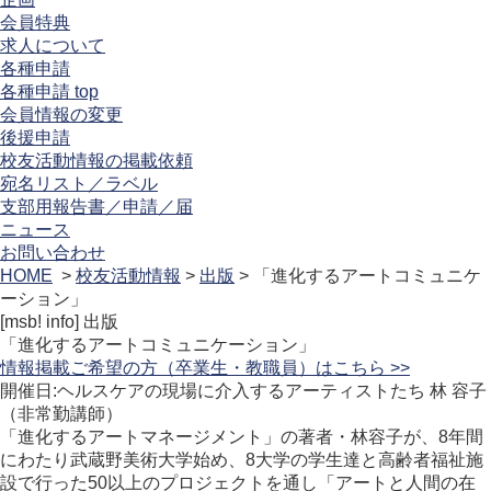
会員特典
求人について
各種申請
各種申請 top
会員情報の変更
後援申請
校友活動情報の掲載依頼
宛名リスト／ラベル
支部用報告書／申請／届
ニュース
お問い合わせ
HOME
>
校友活動情報
>
出版
> 「進化するアートコミュニケ
ーション」
[msb! info]
出版
「進化するアートコミュニケーション」
情報掲載ご希望の方（卒業生・教職員）はこちら >>
開催日:ヘルスケアの現場に介入するアーティストたち 林 容子
（非常勤講師）
「進化するアートマネージメント」の著者・林容子が、8年間
にわたり武蔵野美術大学始め、8大学の学生達と高齢者福祉施
設で行った50以上のプロジェクトを通し「アートと人間の在