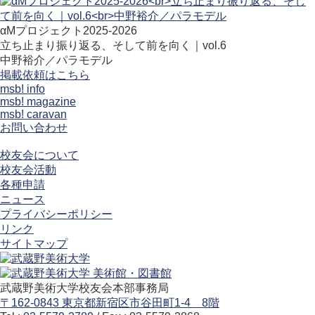
αMプロジェクト2025-2026
立ち止まり振り返る、そして前を向く｜vol.6
中野裕介／パラモデル
掲載依頼はこちら
msb! info
msb! magazine
msb! caravan
お問い合わせ
校友会について
校友会活動
各種申請
ニュース
プライバシーポリシー
リンク
サイトマップ
武蔵野美術大学校友会本部事務局
〒162-0843 東京都新宿区市谷田町1-4 8階