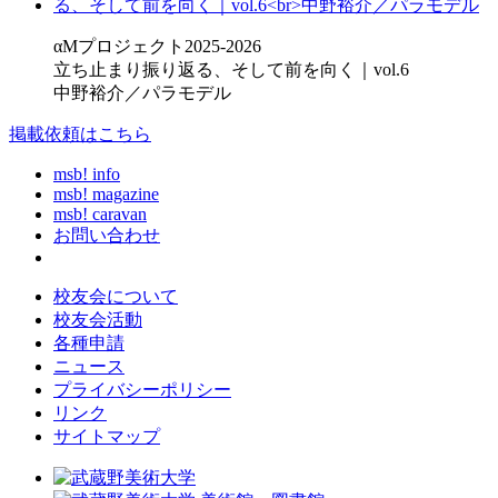
αMプロジェクト2025-2026
立ち止まり振り返る、そして前を向く｜vol.6
中野裕介／パラモデル
掲載依頼はこちら
msb! info
msb! magazine
msb! caravan
お問い合わせ
校友会について
校友会活動
各種申請
ニュース
プライバシーポリシー
リンク
サイトマップ