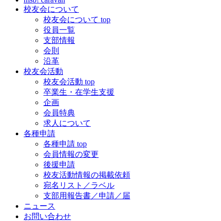
校友会について
校友会について top
役員一覧
支部情報
会則
沿革
校友会活動
校友会活動 top
卒業生・在学生支援
企画
会員特典
求人について
各種申請
各種申請 top
会員情報の変更
後援申請
校友活動情報の掲載依頼
宛名リスト／ラベル
支部用報告書／申請／届
ニュース
お問い合わせ