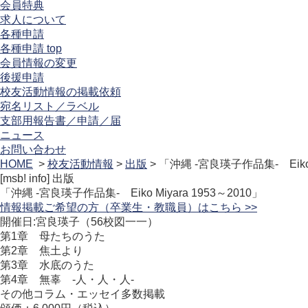
会員特典
求人について
各種申請
各種申請 top
会員情報の変更
後援申請
校友活動情報の掲載依頼
宛名リスト／ラベル
支部用報告書／申請／届
ニュース
お問い合わせ
HOME
>
校友活動情報
>
出版
> 「沖縄 -宮良瑛子作品集- Eiko M
[msb! info]
出版
「沖縄 -宮良瑛子作品集- Eiko Miyara 1953～2010」
情報掲載ご希望の方（卒業生・教職員）はこちら >>
開催日:宮良瑛子（56校図一一）
第1章 母たちのうた
第2章 焦土より
第3章 水底のうた
第4章 無辜 -人・人・人-
その他コラム・エッセイ多数掲載