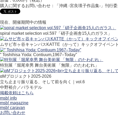
頒価：6,000円（税込）
購入に関するお問い合わせ：「沖縄 -宮良瑛子作品集-」刊行委員会
現在、開催期間中の情報
spiral market selection vol.597「硝子企画舎15人のガラス」
ムサビ市ヶ谷キャンパスKATTE（かって）キックオフイベン
” Toshihisa Yoda: Contiuum,1967–Today”
特別展「堀尾幸男 舞台美術展 「無限」のたわむれ」
αMプロジェクト2025-2026
立ち止まり振り返る、そして前を向く｜vol.6
中野裕介／パラモデル
掲載依頼はこちら
msb! info
msb! magazine
msb! caravan
お問い合わせ