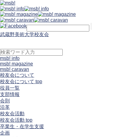
武蔵野美術大学校友会
msb! info
msb! magazine
msb! caravan
校友会について
校友会について top
役員一覧
支部情報
会則
沿革
校友会活動
校友会活動 top
卒業生・在学生支援
企画