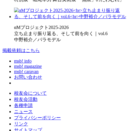
αMプロジェクト2025-2026
立ち止まり振り返る、そして前を向く｜vol.6
中野裕介／パラモデル
掲載依頼はこちら
msb! info
msb! magazine
msb! caravan
お問い合わせ
校友会について
校友会活動
各種申請
ニュース
プライバシーポリシー
リンク
サイトマップ