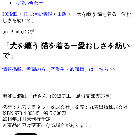
お問い合わせ
HOME
>
校友活動情報
>
出版
> 「犬を纏う 猫を着るー愛お
しさを紡いで」
[msb! info]
出版
「犬を纏う 猫を着るー愛おしさを紡い
で」
情報掲載ご希望の方（卒業生・教職員）はこちら >>
開催日:陶山千代さん（69短デ工、島根支部支部長）
発行：丸善プラネット株式会社／発売：丸善出版株式会社
ISBN 978-4-86345-199-5 C0072
2014年11月末刊行予定
※商品内容は変更になる場合があります。