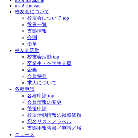
msb! magazine
msb! caravan
校友会について
校友会について top
役員一覧
支部情報
会則
沿革
校友会活動
校友会活動 top
卒業生・在学生支援
企画
会員特典
求人について
各種申請
各種申請 top
会員情報の変更
後援申請
校友活動情報の掲載依頼
宛名リスト／ラベル
支部用報告書／申請／届
ニュース