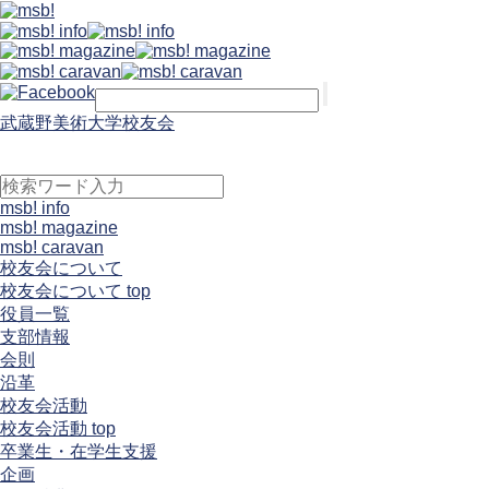
武蔵野美術大学校友会
msb! info
msb! magazine
msb! caravan
校友会について
校友会について top
役員一覧
支部情報
会則
沿革
校友会活動
校友会活動 top
卒業生・在学生支援
企画