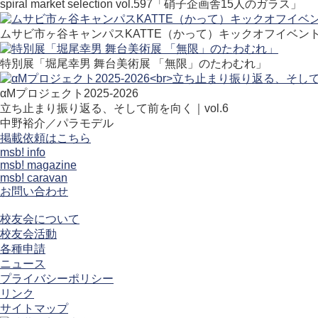
spiral market selection vol.597「硝子企画舎15人のガラス」
ムサビ市ヶ谷キャンパスKATTE（かって）キックオフイベン
特別展「堀尾幸男 舞台美術展 「無限」のたわむれ」
αMプロジェクト2025-2026
立ち止まり振り返る、そして前を向く｜vol.6
中野裕介／パラモデル
掲載依頼はこちら
msb! info
msb! magazine
msb! caravan
お問い合わせ
校友会について
校友会活動
各種申請
ニュース
プライバシーポリシー
リンク
サイトマップ