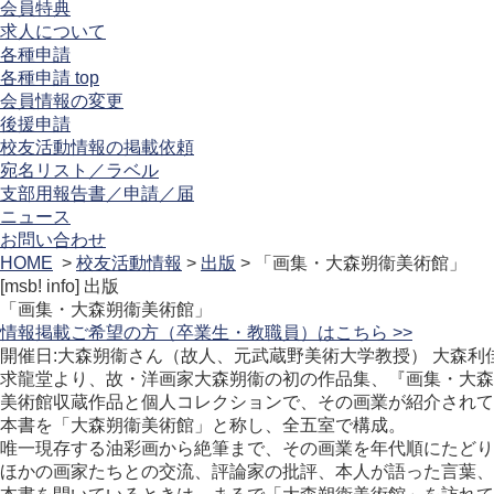
会員特典
求人について
各種申請
各種申請 top
会員情報の変更
後援申請
校友活動情報の掲載依頼
宛名リスト／ラベル
支部用報告書／申請／届
ニュース
お問い合わせ
HOME
>
校友活動情報
>
出版
> 「画集・大森朔衞美術館」
[msb! info]
出版
「画集・大森朔衞美術館」
情報掲載ご希望の方（卒業生・教職員）はこちら >>
開催日:大森朔衞さん（故人、元武蔵野美術大学教授） 大森利
求龍堂より、故・洋画家大森朔衞の初の作品集、『画集・大森
美術館収蔵作品と個人コレクションで、その画業が紹介されて
本書を「大森朔衞美術館」と称し、全五室で構成。
唯一現存する油彩画から絶筆まで、その画業を年代順にたどり
ほかの画家たちとの交流、評論家の批評、本人が語った言葉、