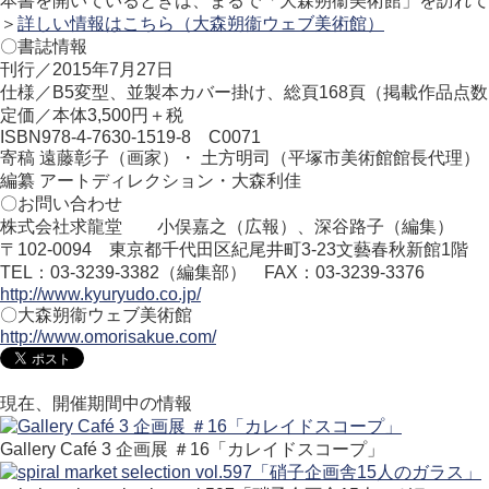
本書を開いているときは、まるで「大森朔衞美術館」を訪れて
＞
詳しい情報はこちら（大森朔衞ウェブ美術館）
〇書誌情報
刊行／2015年7月27日
仕様／B5変型、並製本カバー掛け、総頁168頁（掲載作品点数
定価／本体3,500円＋税
ISBN978-4-7630-1519-8 C0071
寄稿 遠藤彰子（画家）・ 土方明司（平塚市美術館館長代理）
編纂 アートディレクション・大森利佳
〇お問い合わせ
株式会社求龍堂 小俣嘉之（広報）、深谷路子（編集）
〒102-0094 東京都千代田区紀尾井町3-23文藝春秋新館1階
TEL：03-3239-3382（編集部） FAX：03-3239-3376
http://www.kyuryudo.co.jp/
〇大森朔衞ウェブ美術館
http://www.omorisakue.com/
現在、開催期間中の情報
Gallery Café 3 企画展 ＃16「カレイドスコープ」