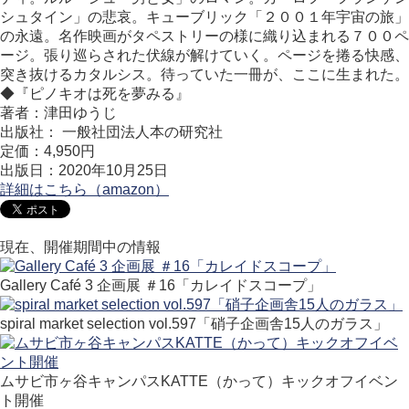
シュタイン」の悲哀。キューブリック「２００１年宇宙の旅」
の永遠。名作映画がタペストリーの様に織り込まれる７００ペ
ージ。張り巡らされた伏線が解けていく。ページを捲る快感、
突き抜けるカタルシス。待っていた一冊が、ここに生まれた。
◆『ピノキオは死を夢みる』
著者：津田ゆうじ
出版社： 一般社団法人本の研究社
定価：4,950円
出版日：2020年10月25日
詳細はこちら（amazon）
現在、開催期間中の情報
Gallery Café 3 企画展 ＃16「カレイドスコープ」
spiral market selection vol.597「硝子企画舎15人のガラス」
ムサビ市ヶ谷キャンパスKATTE（かって）キックオフイベン
ト開催