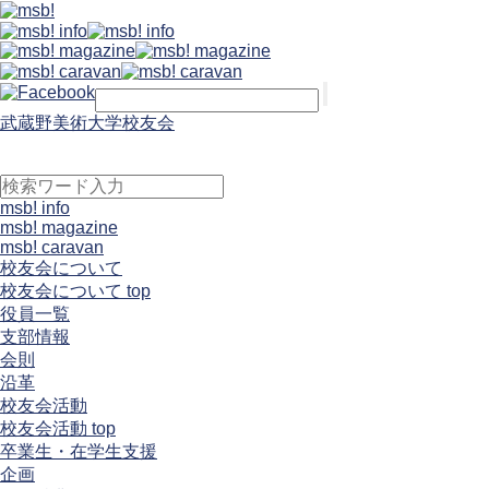
武蔵野美術大学校友会
msb! info
msb! magazine
msb! caravan
校友会について
校友会について top
役員一覧
支部情報
会則
沿革
校友会活動
校友会活動 top
卒業生・在学生支援
企画