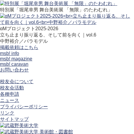
特別展「堀尾幸男 舞台美術展 「無限」のたわむれ」
αMプロジェクト2025-2026
立ち止まり振り返る、そして前を向く｜vol.6
中野裕介／パラモデル
掲載依頼はこちら
msb! info
msb! magazine
msb! caravan
お問い合わせ
校友会について
校友会活動
各種申請
ニュース
プライバシーポリシー
リンク
サイトマップ