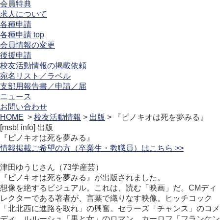
会員特典
求人について
各種申請
各種申請 top
会員情報の変更
後援申請
校友活動情報の掲載依頼
宛名リスト／ラベル
支部用報告書／申請／届
ニュース
お問い合わせ
HOME
>
校友活動情報
>
出版
> 『ピノキオは死を夢みる』
[msb! info]
出版
『ピノキオは死を夢みる』
情報掲載ご希望の方（卒業生・教職員）はこちら >>
津田ゆうじさん（73学産芸）
『ピノキオは死を夢みる』が出版されました。
想像を絶するビジュアル。これは、読む「映画」だ。CMディ
レクターである著者が、言葉で織りなす映像。ヒッチコック
「北北西に進路を取れ」の興奮。セラーズ「チャンス」のコメ
ディ。ルルーシュ「男と女」のロマン。カーロフ「フランケン