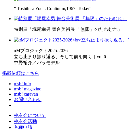
” Toshihisa Yoda: Contiuum,1967–Today”
特別展「堀尾幸男 舞台美術展 「無限」のたわむれ」
αMプロジェクト2025-2026
立ち止まり振り返る、そして前を向く｜vol.6
中野裕介／パラモデル
掲載依頼はこちら
msb! info
msb! magazine
msb! caravan
お問い合わせ
校友会について
校友会活動
各種申請