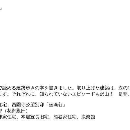
』
で読める建築歩きの本を書きました。取り上げた建築は、次の1
ます。それぞれに、知られていないエピソードも沢山！ 是非
住宅、西園寺公望別邸「坐漁荘」
邸（花御殿部）
津家住宅、本居宣長旧宅、熊谷家住宅、康楽館