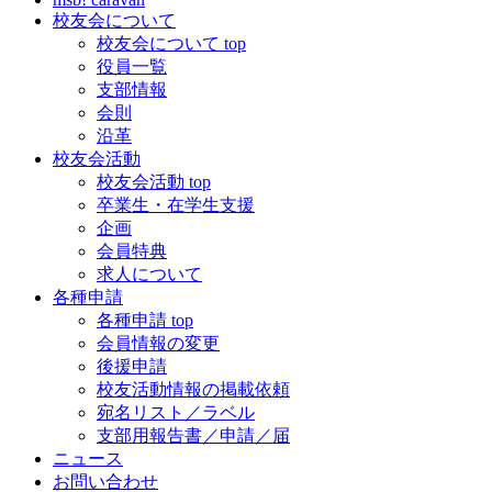
校友会について
校友会について top
役員一覧
支部情報
会則
沿革
校友会活動
校友会活動 top
卒業生・在学生支援
企画
会員特典
求人について
各種申請
各種申請 top
会員情報の変更
後援申請
校友活動情報の掲載依頼
宛名リスト／ラベル
支部用報告書／申請／届
ニュース
お問い合わせ