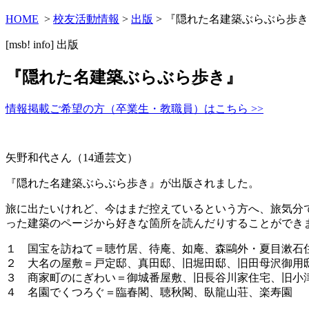
HOME
>
校友活動情報
>
出版
> 『隠れた名建築ぶらぶら歩き
[msb! info]
出版
『隠れた名建築ぶらぶら歩き』
情報掲載ご希望の方（卒業生・教職員）はこちら >>
矢野和代さん（14通芸文）
『隠れた名建築ぶらぶら歩き』が出版されました。
旅に出たいけれど、今はまだ控えているという方へ、旅気分
った建築のページから好きな箇所を読んだりすることができ
１ 国宝を訪ねて＝聴竹居、待庵、如庵、森鷗外・夏目漱石
２ 大名の屋敷＝戸定邸、真田邸、旧堀田邸、旧田母沢御用
３ 商家町のにぎわい＝御城番屋敷、旧長谷川家住宅、旧小
４ 名園でくつろぐ＝臨春閣、聴秋閣、臥龍山荘、楽寿園