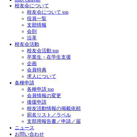
校友会について
校友会について top
役員一覧
支部情報
会則
沿革
校友会活動
校友会活動 top
卒業生・在学生支援
企画
会員特典
求人について
各種申請
各種申請 top
会員情報の変更
後援申請
校友活動情報の掲載依頼
宛名リスト／ラベル
支部用報告書／申請／届
ニュース
お問い合わせ