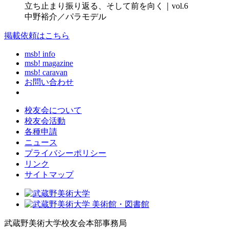
立ち止まり振り返る、そして前を向く｜vol.6
中野裕介／パラモデル
掲載依頼はこちら
msb! info
msb! magazine
msb! caravan
お問い合わせ
校友会について
校友会活動
各種申請
ニュース
プライバシーポリシー
リンク
サイトマップ
武蔵野美術大学校友会本部事務局