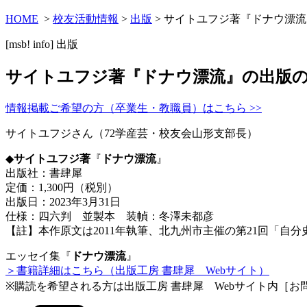
HOME
>
校友活動情報
>
出版
> サイトユフジ著『ドナウ漂
[msb! info]
出版
サイトユフジ著『ドナウ漂流』の出版
情報掲載ご希望の方（卒業生・教職員）はこちら >>
サイトユフジさん（72学産芸・校友会山形支部長）
◆
サイトユフジ著
『
ドナウ漂流
』
出版社：書肆犀
定価：1,300円（税別）
出版日：2023年3月31日
仕様：四六判 並製本 装幀：冬澤未都彦
【註】本作原文は2011年執筆、北九州市主催の第21回「自
エッセイ集『
ドナウ漂流
』
＞書籍詳細はこちら（出版工房 書肆犀 Webサイト）
※購読を希望される方は出版工房 書肆犀 Webサイト内［