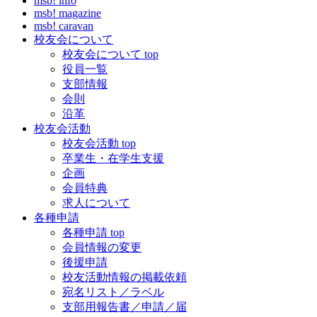
msb! info
msb! magazine
msb! caravan
校友会について
校友会について top
役員一覧
支部情報
会則
沿革
校友会活動
校友会活動 top
卒業生・在学生支援
企画
会員特典
求人について
各種申請
各種申請 top
会員情報の変更
後援申請
校友活動情報の掲載依頼
宛名リスト／ラベル
支部用報告書／申請／届