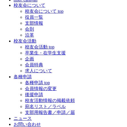
校友会について
校友会について top
役員一覧
支部情報
会則
沿革
校友会活動
校友会活動 top
卒業生・在学生支援
企画
会員特典
求人について
各種申請
各種申請 top
会員情報の変更
後援申請
校友活動情報の掲載依頼
宛名リスト／ラベル
支部用報告書／申請／届
ニュース
お問い合わせ