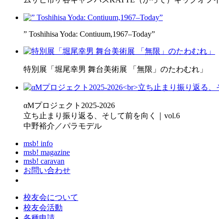
” Toshihisa Yoda: Contiuum,1967–Today”
特別展「堀尾幸男 舞台美術展 「無限」のたわむれ」
αMプロジェクト2025-2026
立ち止まり振り返る、そして前を向く｜vol.6
中野裕介／パラモデル
msb! info
msb! magazine
msb! caravan
お問い合わせ
校友会について
校友会活動
各種申請