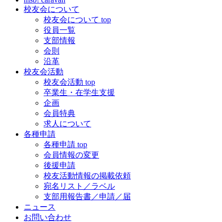
校友会について
校友会について top
役員一覧
支部情報
会則
沿革
校友会活動
校友会活動 top
卒業生・在学生支援
企画
会員特典
求人について
各種申請
各種申請 top
会員情報の変更
後援申請
校友活動情報の掲載依頼
宛名リスト／ラベル
支部用報告書／申請／届
ニュース
お問い合わせ