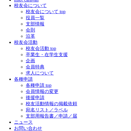
校友会について
校友会について top
役員一覧
支部情報
会則
沿革
校友会活動
校友会活動 top
卒業生・在学生支援
企画
会員特典
求人について
各種申請
各種申請 top
会員情報の変更
後援申請
校友活動情報の掲載依頼
宛名リスト／ラベル
支部用報告書／申請／届
ニュース
お問い合わせ