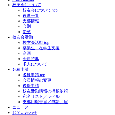
校友会について
校友会について top
役員一覧
支部情報
会則
沿革
校友会活動
校友会活動 top
卒業生・在学生支援
企画
会員特典
求人について
各種申請
各種申請 top
会員情報の変更
後援申請
校友活動情報の掲載依頼
宛名リスト／ラベル
支部用報告書／申請／届
ニュース
お問い合わせ