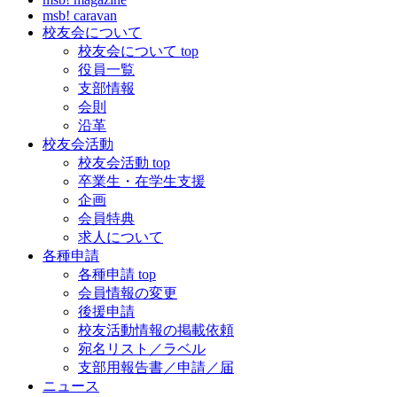
msb! caravan
校友会について
校友会について top
役員一覧
支部情報
会則
沿革
校友会活動
校友会活動 top
卒業生・在学生支援
企画
会員特典
求人について
各種申請
各種申請 top
会員情報の変更
後援申請
校友活動情報の掲載依頼
宛名リスト／ラベル
支部用報告書／申請／届
ニュース