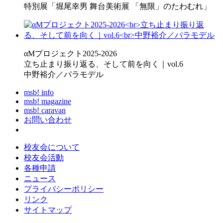
特別展「堀尾幸男 舞台美術展 「無限」のたわむれ」
αMプロジェクト2025-2026
立ち止まり振り返る、そして前を向く｜vol.6
中野裕介／パラモデル
msb! info
msb! magazine
msb! caravan
お問い合わせ
校友会について
校友会活動
各種申請
ニュース
プライバシーポリシー
リンク
サイトマップ