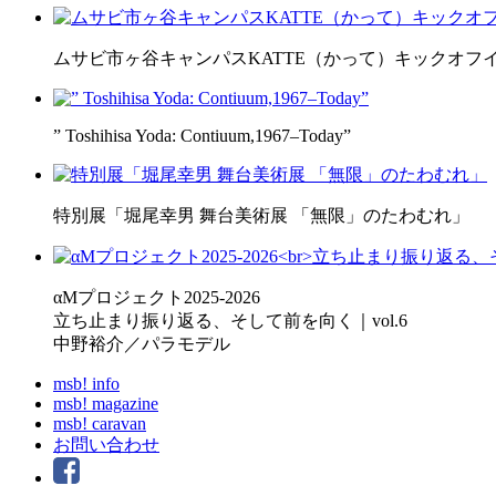
ムサビ市ヶ谷キャンパスKATTE（かって）キックオフ
” Toshihisa Yoda: Contiuum,1967–Today”
特別展「堀尾幸男 舞台美術展 「無限」のたわむれ」
αMプロジェクト2025-2026
立ち止まり振り返る、そして前を向く｜vol.6
中野裕介／パラモデル
msb! info
msb! magazine
msb! caravan
お問い合わせ