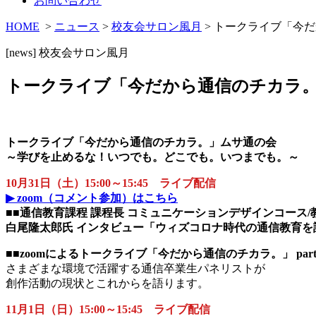
お問い合わせ
HOME
>
ニュース
>
校友会サロン風月
> トークライブ「今
[news]
校友会サロン風月
トークライブ「今だから通信のチカラ
トークライブ「今だから通信のチカラ。」ムサ通の会
～学びを止めるな！いつでも。どこでも。いつまでも。～
10月31日（土）15:00～15:45 ライブ配信
▶ zoom（コメント参加）はこちら
■■通信教育課程 課程長 コミュニケーションデザインコース/
白尾隆太郎氏 インタビュー「ウィズコロナ時代の通信教育を
■■zoomによるトークライブ「
今だから通信のチカラ。」 part
さまざまな環境で活躍する通信卒業生パネリストが
創作活動の現状とこれからを語ります。
11月1日（日）15:00～15:45 ライブ配信