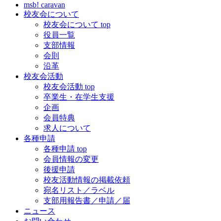
msb! caravan
校友会について
校友会について top
役員一覧
支部情報
会則
沿革
校友会活動
校友会活動 top
卒業生・在学生支援
企画
会員特典
求人について
各種申請
各種申請 top
会員情報の変更
後援申請
校友活動情報の掲載依頼
宛名リスト／ラベル
支部用報告書／申請／届
ニュース