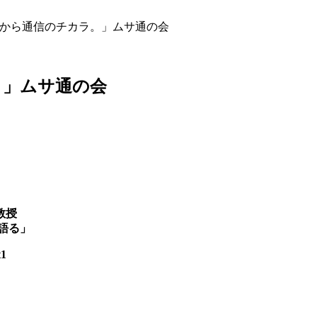
だから通信のチカラ。」ムサ通の会
。」ムサ通の会
教授
語る」
1