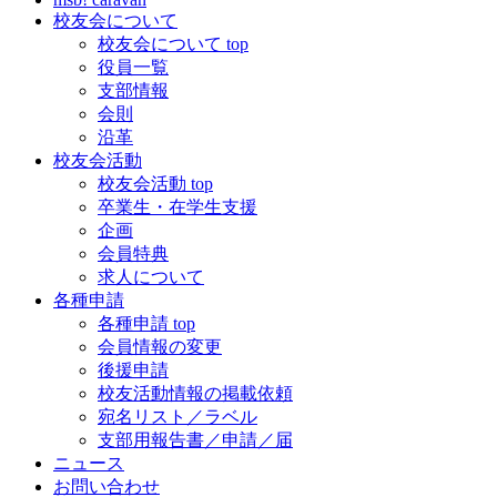
校友会について
校友会について top
役員一覧
支部情報
会則
沿革
校友会活動
校友会活動 top
卒業生・在学生支援
企画
会員特典
求人について
各種申請
各種申請 top
会員情報の変更
後援申請
校友活動情報の掲載依頼
宛名リスト／ラベル
支部用報告書／申請／届
ニュース
お問い合わせ