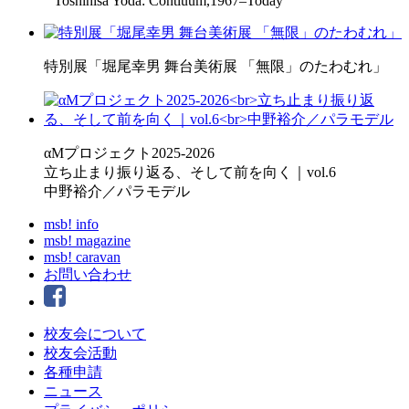
” Toshihisa Yoda: Contiuum,1967–Today”
特別展「堀尾幸男 舞台美術展 「無限」のたわむれ」
αMプロジェクト2025-2026
立ち止まり振り返る、そして前を向く｜vol.6
中野裕介／パラモデル
msb! info
msb! magazine
msb! caravan
お問い合わせ
校友会について
校友会活動
各種申請
ニュース