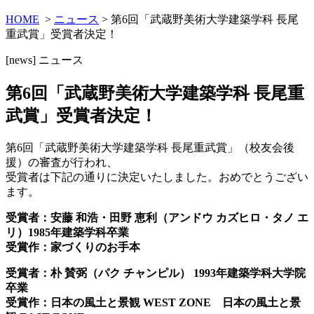
HOME
>
ニュース
> 第6回「武蔵野美術大学建築学科 長尾
重武賞」受賞者決定！
[news]
ニュース
第6回「武蔵野美術大学建築学科 長尾重
武賞」受賞者決定！
第6回「武蔵野美術大学建築学科 長尾重武賞」（校友会後
援）の審査が行われ、
受賞者は下記の通りに決定いたしました。おめでとうござい
ます。
受賞者：
安藤 和浩・田野 恵利（アンドウ カズヒロ・タノ エ
リ）
1985年建築学科卒業
受賞作：家づくりのお手本
受賞者：朴 賛弼（パク チャンピル） 1993年建築学科大学院
卒業
受賞作：日本の風土と景観 WEST ZONE 日本の風土と景