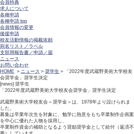
会員特典
求人について
各種申請
各種申請 top
会員情報の変更
後援申請
校友活動情報の掲載依頼
宛名リスト／ラベル
支部用報告書／申請／届
ニュース
お問い合わせ
HOME
>
ニュース
>
奨学生
> 「2022年度武蔵野美術大学校友
会奨学金」奨学生決定
[news]
奨学生
「2022年度武蔵野美術大学校友会奨学金」奨学生決定
武蔵野美術大学校友会＜奨学金＞は、1978年より設けられま
した。
募集は卒業年次生を対象に、勉学に熱意をもち卒業制作企画案
を中心に優れた人物を採用し、
卒業制作資金の補助となるよう奨励奨学金として給付（返済不
要）しています。