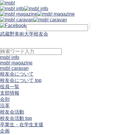
武蔵野美術大学校友会
msb! info
msb! magazine
msb! caravan
校友会について
校友会について top
役員一覧
支部情報
会則
沿革
校友会活動
校友会活動 top
卒業生・在学生支援
企画