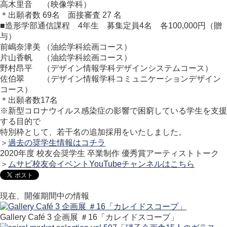
高木里音 （映像学科）
＊出願者数 69名 面接審査 27 名
■造形学部通信課程 4年生 募集定員4名 各100,000円（贈
与）
前嶋奈津美 （油絵学科絵画コース）
片山香帆 （油絵学科絵画コース）
野村昂平 （デザイン情報学科デザインシステムコース）
佐伯翠 （デザイン情報学科コミュニケーションデザイン
コース）
＊出願者数17名
※新型コロナウイルス感染症の影響で困窮している学生を支援
する目的で
特別枠として、若干名の追加採用をいたしました。
＞
過去の奨学生情報はコチラ
2020年度 校友会奨学生 卒業制作 優秀賞アーティストトーク
＞
ムサビ校友会イベントYouTubeチャンネルはこちら
現在、開催期間中の情報
Gallery Café 3 企画展 ＃16「カレイドスコープ」