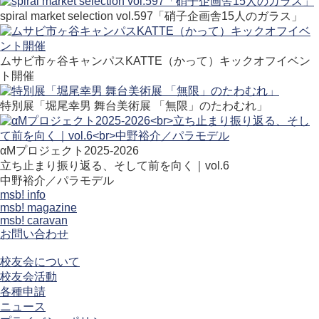
spiral market selection vol.597「硝子企画舎15人のガラス」
ムサビ市ヶ谷キャンパスKATTE（かって）キックオフイベン
ト開催
特別展「堀尾幸男 舞台美術展 「無限」のたわむれ」
αMプロジェクト2025-2026
立ち止まり振り返る、そして前を向く｜vol.6
中野裕介／パラモデル
msb! info
msb! magazine
msb! caravan
お問い合わせ
校友会について
校友会活動
各種申請
ニュース