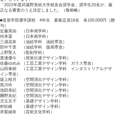
「2022年度武蔵野美術大学校友会奨学金」奨学生20名が、厳
正なる審査のうえ決定しました。（敬称略）
■造形学部通学課程 4年生 募集定員16名 各100,000円（贈
与）
近藤茉由 （日本画学科）
何承霖 （日本画学科）
三成花奈 （油絵学科 油絵専攻）
田中千里 （油絵学科 版画専攻）
上野聖人 （彫刻学科）
渡邊優斗 （視覚伝達デザイン学科）
佐藤ゆめみ （工芸工業デザイン学科 ガラス専攻）
山田泰樹 （工芸工業デザイン学科 インダストリアルデザ
イン専攻）
坂上桜月 （空間演出デザイン学科）
黒川吟 （空間演出デザイン学科）
池田美紀 （空間演出デザイン学科）
團野友紀 （空間演出デザイン学科）
児玉京子 （基礎デザイン学科）
村松錬 （基礎デザイン学科）
井梨緒奈 （芸術文化学科）