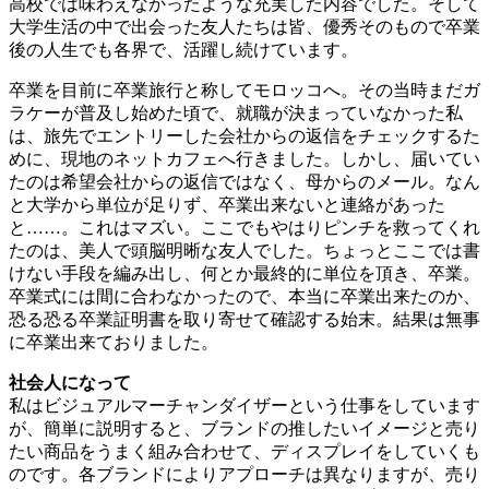
高校では味わえなかったような充実した内容でした。そして
大学生活の中で出会った友人たちは皆、優秀そのもので卒業
後の人生でも各界で、活躍し続けています。
卒業を目前に卒業旅行と称してモロッコへ。その当時まだガ
ラケーが普及し始めた頃で、就職が決まっていなかった私
は、旅先でエントリーした会社からの返信をチェックするた
めに、現地のネットカフェへ行きました。しかし、届いてい
たのは希望会社からの返信ではなく、母からのメール。なん
と大学から単位が足りず、卒業出来ないと連絡があった
と……。これはマズい。ここでもやはりピンチを救ってくれ
たのは、美人で頭脳明晰な友人でした。ちょっとここでは書
けない手段を編み出し、何とか最終的に単位を頂き、卒業。
卒業式には間に合わなかったので、本当に卒業出来たのか、
恐る恐る卒業証明書を取り寄せて確認する始末。結果は無事
に卒業出来ておりました。
社会人になって
私はビジュアルマーチャンダイザーという仕事をしています
が、簡単に説明すると、ブランドの推したいイメージと売り
たい商品をうまく組み合わせて、ディスプレイをしていくも
のです。各ブランドによりアプローチは異なりますが、売り