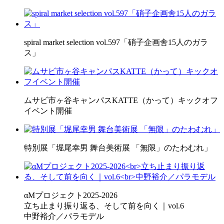
spiral market selection vol.597「硝子企画舎15人のガラ
ス」
ムサビ市ヶ谷キャンパスKATTE（かって）キックオフ
イベント開催
特別展「堀尾幸男 舞台美術展 「無限」のたわむれ」
αMプロジェクト2025-2026
立ち止まり振り返る、そして前を向く｜vol.6
中野裕介／パラモデル