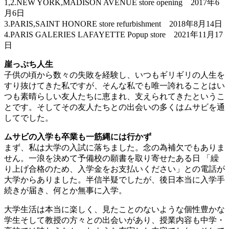
1,2.NEW YORK,MADISON AVENUE store opening 2017年6
月6日
3.PARIS,SAINT HONORE store refurbishment 2018年8月14日
4.PARIS GALERIES LAFAYETTE Popup store 2021年11月17
日
崖っぷち人生
子供の頃から数々の失敗を経験し、いつもギリギリの人生を
すり抜けてきた私ですが、そんな私でも唯一誇れることはい
つも素晴らしい友人たちに恵まれ、支えられてきたというこ
とです。そしてその友人たちとの出会いの多くはムサビを通
してでした。
ムサビの入学も卒業も一筋縄には行かず
まず、私は大学の入試に落ちました。念の為補欠でもありま
せん。一浪を決めて予備校の願書を取り寄せたある日 「繰
り上げ合格のため、入学金をお支払いください」との電話が
大学からありました。半信半疑でしたが、後日本当に入学手
続きが届き、何とか無事に入学。
大学生活は本当に楽しく、見たことのないような個性豊かな
学生そして教授の方々との出会いがあり、授業内容も中学・