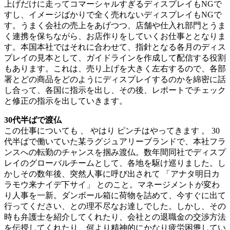
上げだけに走ってコマーシャルすぎるディスプレイもNGで
すし、イメージばかりで全く売れないディスプレイもNGで
す。うまく会社の売上をあげつつ、店舗や仕入れ部門とうま
く連携を保ちながら、お店作りをしていくお仕事ととなりま
す。本国本社ではそれに合わせて、指針となる各月のディス
プレイの見本として、ガイドラインを作成して配信する役割
もあります。これは、売り上げを大きく左右するので、各部
署とどの商品をどのようにディスプレイするのかを綿密に話
し合って、各国に指示を出し、その後、レポートでチェック
と修正の指示を出していきます。
30代半ばで渡仏
この仕事についても 、 やはり ピンチはやってきます 。 30
代半ばで働いていた某ラグジュアリーブランドで、本社フラ
ンスへの転勤のチャンスを掴み渡仏。数年間同社でディスプ
レイのグローバルチームとして、各地を駆け巡りました。し
かしその数年後、突然人事に呼び出されて 「アナタ明日カ
ラモウ来ナイデ下サイ」 とのこと。マネージメントが変わ
り人事を一新。ダンボール箱に荷物を詰めて、今すぐに出て
行ってください、との理不尽なお達しでした。しかし、その
時も弁護士を紹介してくれたり、会社との退職金の交渉方法
を伝授してくれたり、何より精神的にかなり疲労困憊してい