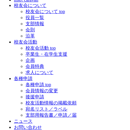
校友会について
校友会について top
役員一覧
支部情報
会則
沿革
校友会活動
校友会活動 top
卒業生・在学生支援
企画
会員特典
求人について
各種申請
各種申請 top
会員情報の変更
後援申請
校友活動情報の掲載依頼
宛名リスト／ラベル
支部用報告書／申請／届
ニュース
お問い合わせ