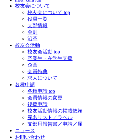
校友会について
校友会について top
役員一覧
支部情報
会則
沿革
校友会活動
校友会活動 top
卒業生・在学生支援
企画
会員特典
求人について
各種申請
各種申請 top
会員情報の変更
後援申請
校友活動情報の掲載依頼
宛名リスト／ラベル
支部用報告書／申請／届
ニュース
お問い合わせ