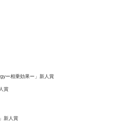
rgyー相乗効果ー」新人賞
人賞
」」新人賞