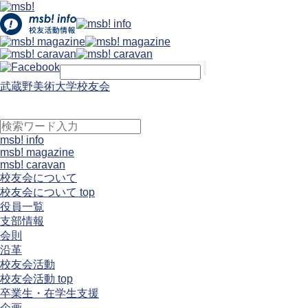
武蔵野美術大学校友会
msb! info
msb! magazine
msb! caravan
校友会について
校友会について top
役員一覧
支部情報
会則
沿革
校友会活動
校友会活動 top
卒業生・在学生支援
企画