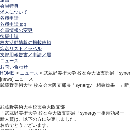
会員特典
求人について
各種申請
各種申請 top
会員情報の変更
後援申請
校友活動情報の掲載依頼
宛名リスト／ラベル
支部用報告書／申請／届
ニュース
お問い合わせ
HOME
>
ニュース
> 武蔵野美術大学 校友会大阪支部展「syne
[news]
ニュース
武蔵野美術大学 校友会大阪支部展「synergyー相乗効果ー」新
武蔵野美術大学校友会大阪支部
「武蔵野美術大学 校友会大阪支部展「synergyー相乗効果ー
新人賞は、以下の方に決定しました。
おめでとうございます。