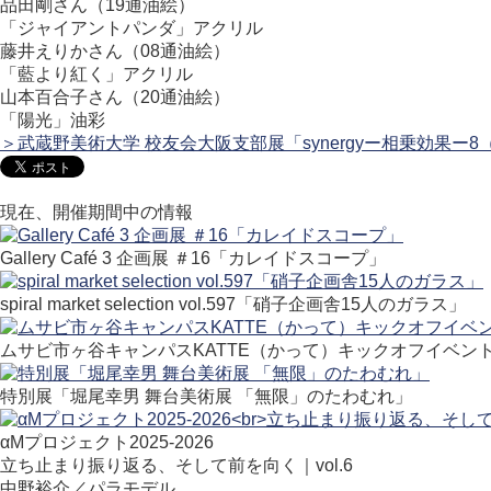
品田剛さん（19通油絵）
「ジャイアントパンダ」アクリル
藤井えりかさん（08通油絵）
「藍より紅く」アクリル
山本百合子さん（20通油絵）
「陽光」油彩
＞武蔵野美術大学 校友会大阪支部展「synergyー相乗効果ー8（2023
現在、開催期間中の情報
Gallery Café 3 企画展 ＃16「カレイドスコープ」
spiral market selection vol.597「硝子企画舎15人のガラス」
ムサビ市ヶ谷キャンパスKATTE（かって）キックオフイベン
特別展「堀尾幸男 舞台美術展 「無限」のたわむれ」
αMプロジェクト2025-2026
立ち止まり振り返る、そして前を向く｜vol.6
中野裕介／パラモデル