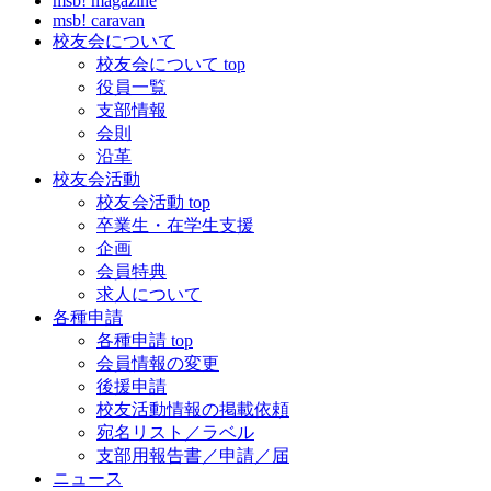
msb! magazine
msb! caravan
校友会について
校友会について top
役員一覧
支部情報
会則
沿革
校友会活動
校友会活動 top
卒業生・在学生支援
企画
会員特典
求人について
各種申請
各種申請 top
会員情報の変更
後援申請
校友活動情報の掲載依頼
宛名リスト／ラベル
支部用報告書／申請／届
ニュース