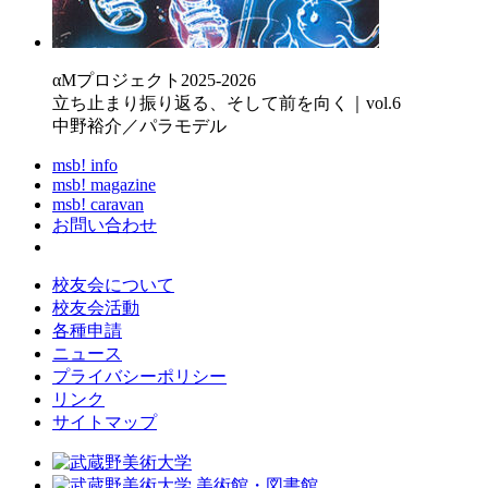
αMプロジェクト2025-2026
立ち止まり振り返る、そして前を向く｜vol.6
中野裕介／パラモデル
msb! info
msb! magazine
msb! caravan
お問い合わせ
校友会について
校友会活動
各種申請
ニュース
プライバシーポリシー
リンク
サイトマップ