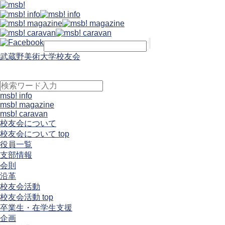
武蔵野美術大学校友会
msb! info
msb! magazine
msb! caravan
校友会について
校友会について top
役員一覧
支部情報
会則
沿革
校友会活動
校友会活動 top
卒業生・在学生支援
企画