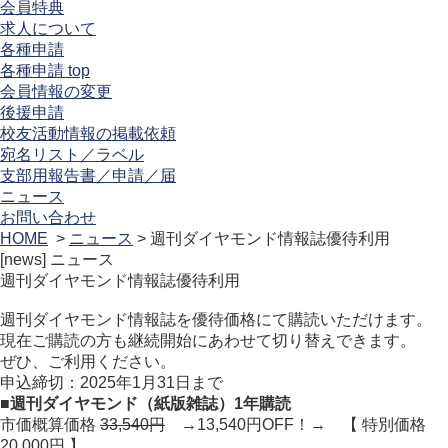
会員特典
求人について
各種申請
各種申請 top
会員情報の変更
後援申請
校友活動情報の掲載依頼
宛名リスト／ラベル
支部用報告書／申請／届
ニュース
お問い合わせ
HOME
>
ニュース
> 週刊ダイヤモンド情報誌優待利用
[news]
ニュース
週刊ダイヤモンド情報誌優待利用
週刊ダイヤモンド情報誌を優待価格にて購読いただけます。
現在ご購読の方も継続開始にあわせて切り替えできます。
ぜひ、ご利用ください。
申込締切：2025年1月31日まで
■週刊ダイヤモンド（紙版雑誌）1年購読
市価概算価格
33,540円
→13,540円OFF！→ 【 特別価格
20,000円 】