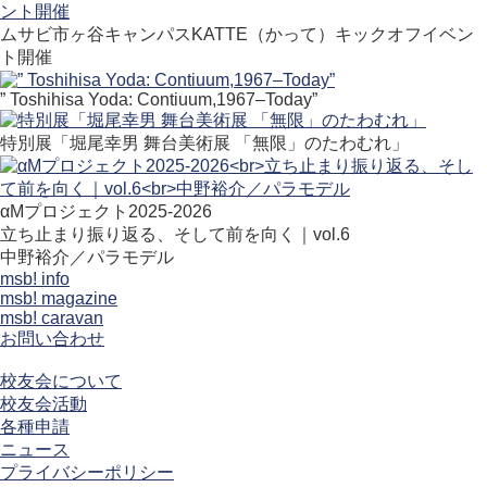
ムサビ市ヶ谷キャンパスKATTE（かって）キックオフイベン
ト開催
” Toshihisa Yoda: Contiuum,1967–Today”
特別展「堀尾幸男 舞台美術展 「無限」のたわむれ」
αMプロジェクト2025-2026
立ち止まり振り返る、そして前を向く｜vol.6
中野裕介／パラモデル
msb! info
msb! magazine
msb! caravan
お問い合わせ
校友会について
校友会活動
各種申請
ニュース
プライバシーポリシー