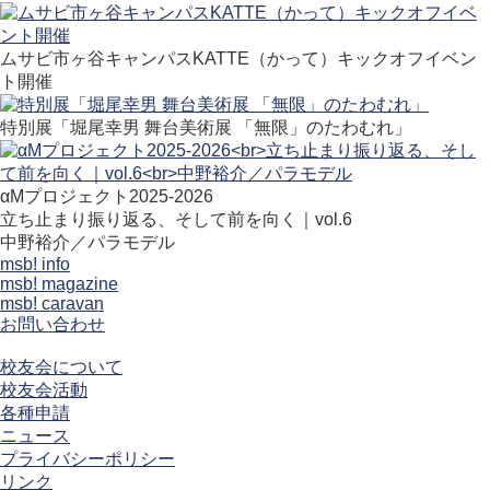
ムサビ市ヶ谷キャンパスKATTE（かって）キックオフイベン
ト開催
特別展「堀尾幸男 舞台美術展 「無限」のたわむれ」
αMプロジェクト2025-2026
立ち止まり振り返る、そして前を向く｜vol.6
中野裕介／パラモデル
msb! info
msb! magazine
msb! caravan
お問い合わせ
校友会について
校友会活動
各種申請
ニュース
プライバシーポリシー
リンク