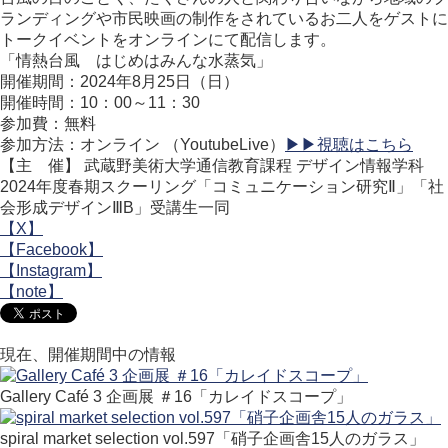
ランディングや市民映画の制作をされているお二人をゲストに
トークイベントをオンラインにて配信します。
「情熱台風 はじめはみんな水蒸気」
開催期間：2024年8月25日（日）
開催時間：10：00～11：30
参加費：無料
参加方法：オンライン （YoutubeLive）
▶▶視聴はこちら
【主 催】 武蔵野美術大学通信教育課程 デザイン情報学科
2024年度春期スクーリング「コミュニケーション研究Ⅱ」「社
会形成デザインⅢB」受講生一同
【X】
【Facebook】
【Instagram】
【note】
現在、開催期間中の情報
Gallery Café 3 企画展 ＃16「カレイドスコープ」
spiral market selection vol.597「硝子企画舎15人のガラス」