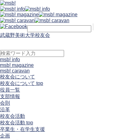
武蔵野美術大学校友会
msb! info
msb! magazine
msb! caravan
校友会について
校友会について top
役員一覧
支部情報
会則
沿革
校友会活動
校友会活動 top
卒業生・在学生支援
企画