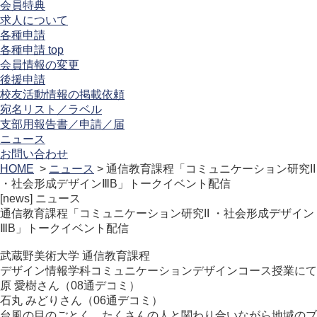
会員特典
求人について
各種申請
各種申請 top
会員情報の変更
後援申請
校友活動情報の掲載依頼
宛名リスト／ラベル
支部用報告書／申請／届
ニュース
お問い合わせ
HOME
>
ニュース
> 通信教育課程「コミュニケーション研究II
・社会形成デザインⅢB」トークイベント配信
[news]
ニュース
通信教育課程「コミュニケーション研究II ・社会形成デザイン
ⅢB」トークイベント配信
武蔵野美術大学 通信教育課程
デザイン情報学科コミュニケーションデザインコース授業にて
原 愛樹さん（08通デコミ）
石丸 みどりさん（06通デコミ）
台風の目のごとく、たくさんの人と関わり合いながら地域のブ