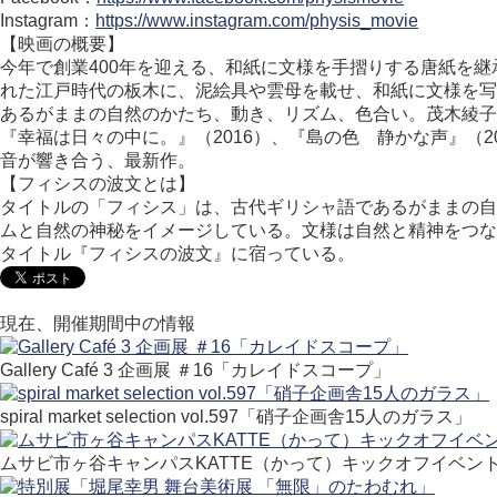
Instagram：
https://www.instagram.com/physis_movie
【映画の概要】
今年で創業400年を迎える、和紙に文様を手摺りする唐紙を
れた江戸時代の板木に、泥絵具や雲母を載せ、和紙に文様を写
あるがままの自然のかたち、動き、リズム、色合い。茂木綾子
『幸福は日々の中に。』（2016）、『島の色 静かな声』（
音が響き合う、最新作。
【フィシスの波文とは】
タイトルの「フィシス」は、古代ギリシャ語であるがままの自
ムと自然の神秘をイメージしている。文様は自然と精神をつな
タイトル『フィシスの波文』に宿っている。
現在、開催期間中の情報
Gallery Café 3 企画展 ＃16「カレイドスコープ」
spiral market selection vol.597「硝子企画舎15人のガラス」
ムサビ市ヶ谷キャンパスKATTE（かって）キックオフイベン