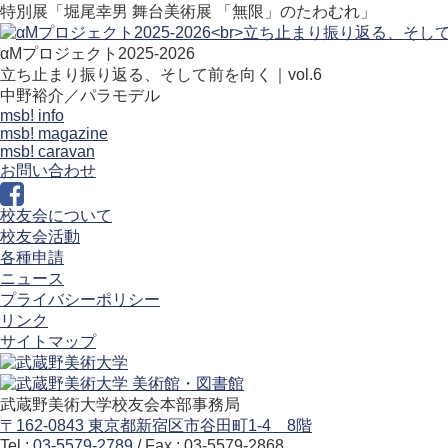
特別展「堀尾幸男 舞台美術展 「無限」のたわむれ」
αMプロジェクト2025-2026
立ち止まり振り返る、そして前を向く｜vol.6
中野裕介／パラモデル
msb! info
msb! magazine
msb! caravan
お問い合わせ
校友会について
校友会活動
各種申請
ニュース
プライバシーポリシー
リンク
サイトマップ
武蔵野美術大学校友会本部事務局
〒162-0843 東京都新宿区市谷田町1-4 8階
Tel :
03-5579-2789
/ Fax : 03-5579-2868