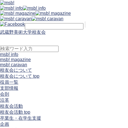
武蔵野美術大学校友会
msb! info
msb! magazine
msb! caravan
校友会について
校友会について top
役員一覧
支部情報
会則
沿革
校友会活動
校友会活動 top
卒業生・在学生支援
企画