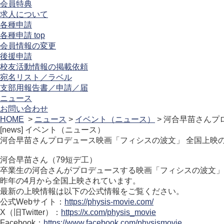
会員特典
求人について
各種申請
各種申請 top
会員情報の変更
後援申請
校友活動情報の掲載依頼
宛名リスト／ラベル
支部用報告書／申請／届
ニュース
お問い合わせ
HOME
>
ニュース
>
イベント（ニュース）
> 河合早苗さんプ
[news]
イベント（ニュース）
河合早苗さんプロデュース映画「フィシスの波文」 全国上映
河合早苗さん（79短デ工）
卒業生の河合さんがプロデュースする映画「フィシスの波文」
昨年の4月から全国上映されています。
最新の上映情報は以下の公式情報をご覧ください。
公式Webサイト：
https://physis-movie.com/
X（旧Twitter）：
https://x.com/physis_movie
Facebook：
https://www.facebook.com/physismovie