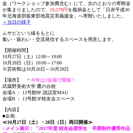
金（ワークショップ参加費含む）にて、次のとおりの寄附金
が集まりましたので、
16,279円
を義捐金として「日赤平成30
年北海道胆振東部地震災害義援金」へ寄附いたしました。
＞当日の様子
ムサビという縁をもとに
集い・賑わい・交流発信するスペースを用意します。
【開催時間】
10月27日（土）12:00～19:00
10月28日（日）10:00～17:00
※芸術祭は10月26日～10月28日
【場所】
＊今年は2会場で開催！
武蔵野美術大学 鷹の台校
会場A ： 12号館8F 談話室MAU
会場B ： 13号館3F校友会スペース
【内容】
■企画
≪10月27日（土）・28日（日）両日開催≫
○
メイン展示：「2017年度 校友会奨学生 卒業制作優秀作品