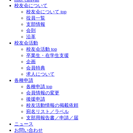
校友会について
校友会について top
役員一覧
支部情報
会則
沿革
校友会活動
校友会活動 top
卒業生・在学生支援
企画
会員特典
求人について
各種申請
各種申請 top
会員情報の変更
後援申請
校友活動情報の掲載依頼
宛名リスト／ラベル
支部用報告書／申請／届
ニュース
お問い合わせ