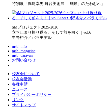
特別展「堀尾幸男 舞台美術展 「無限」のたわむれ」
αMプロジェクト2025-2026
立ち止まり振り返る、そして前を向く｜vol.6
中野裕介／パラモデル
msb! info
msb! magazine
msb! caravan
お問い合わせ
校友会について
校友会活動
各種申請
ニュース
プライバシーポリシー
リンク
サイトマップ