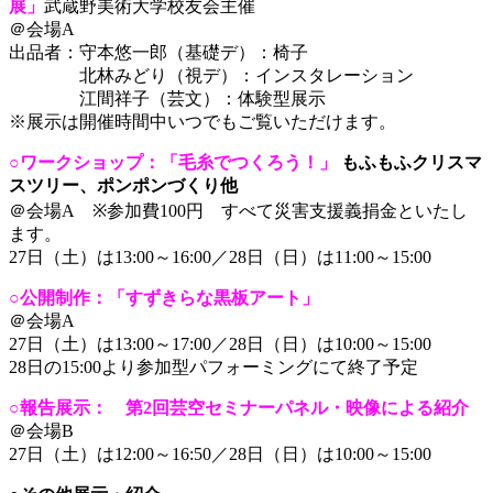
展」
武蔵野美術大学校友会主催
＠会場A
出品者：守本悠一郎（基礎デ）：椅子
出品者：
北林みどり（視デ）：インスタレーション
出品者：
江間祥子（芸文）：体験型展示
※展示は開催時間中いつでもご覧いただけます。
○
ワークショップ：「毛糸でつくろう！」
もふもふクリスマ
スツリー、ポンポンづくり他
＠会場A
※参加費100円 すべて災害支援義捐金といたし
ます。
27日（土）は13:00～16:00／28日（日）は11:00～15:00
○公開制作：「すずきらな黒板アート」
＠会場A
27日（土）は13:00～17:00／28日（日）は10:00～15:00
28日の15:00より参加型パフォーミングにて終了予定
○報告展示： 第2回芸空セミナーパネル・映像による紹介
＠会場B
27日（土）は12:00～16:50／28日（日）は10:00～15:00