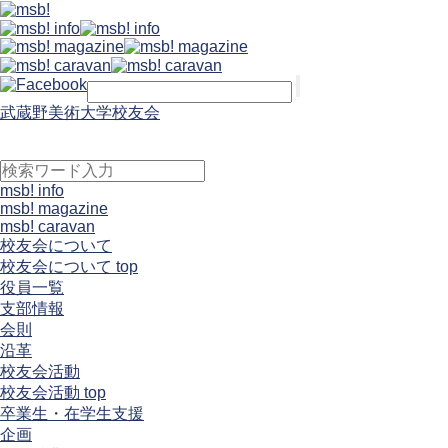
武蔵野美術大学校友会
msb! info
msb! magazine
msb! caravan
校友会について
校友会について top
役員一覧
支部情報
会則
沿革
校友会活動
校友会活動 top
卒業生・在学生支援
企画