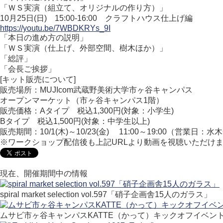
「ＷＳ実演（組立て、オリジナルの作り方）」
10月25日(日) 15:00-16:00 クラフトハウス仕上げ編
https://youtu.be/7WBDKRYs_9I
「本日の進め方の説明」
「ＷＳ実演（仕上げ、外部空間、樹木ほか）」
「総評」
「会長ご挨拶」
[キット販売について]
販売場所：MUJIcom武蔵野美術大学市ヶ谷キャンパス
オープンマーケット（市ヶ谷キャンパス1階）
販売価格：Aタイプ 税込1,300円(対象：小学生)
Bタイプ 税込1,500円(対象：中学生以上)
販売期間：10/1(木)～10/23(金) 11:00～19:00（営業日：水
※ワークショップ配信後も上記URLより動画を視聴いただけ
現在、開催期間中の情報
spiral market selection vol.597「硝子企画舎15人のガラス」
ムサビ市ヶ谷キャンパスKATTE（かって）キックオフイベン