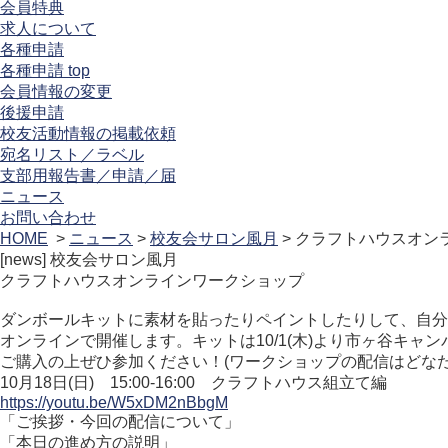
会員特典
求人について
各種申請
各種申請 top
会員情報の変更
後援申請
校友活動情報の掲載依頼
宛名リスト／ラベル
支部用報告書／申請／届
ニュース
お問い合わせ
HOME
>
ニュース
>
校友会サロン風月
> クラフトハウスオン
[news]
校友会サロン風月
クラフトハウスオンラインワークショップ
ダンボールキットに素材を貼ったりペイントしたりして、自分
オンラインで開催します。キットは10/1(木)より市ヶ谷キャ
ご購入の上ぜひ参加ください！(ワークショップの配信はどな
10月18日(日) 15:00-16:00 クラフトハウス組立て編
https://youtu.be/W5xDM2nBbgM
「ご挨拶・今回の配信について」
「本日の進め方の説明」