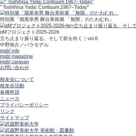
” Toshihisa Yoda: Contiuum,1967–Today”
特別展「堀尾幸男 舞台美術展 「無限」のたわむれ」
αMプロジェクト2025-2026
立ち止まり振り返る、そして前を向く｜vol.6
中野裕介／パラモデル
msb! info
msb! magazine
msb! caravan
お問い合わせ
校友会について
校友会活動
各種申請
ニュース
プライバシーポリシー
リンク
サイトマップ