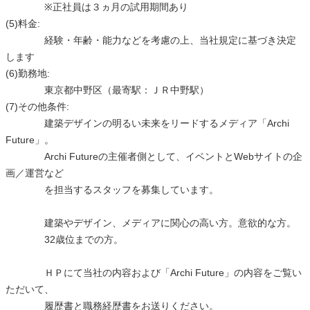
※正社員は３ヵ月の試用期間あり
(5)料金:
経験・年齢・能力などを考慮の上、当社規定に基づき決定
します
(6)勤務地:
東京都中野区（最寄駅：ＪＲ中野駅）
(7)その他条件:
建築デザインの明るい未来をリードするメディア「Archi
Future」。
Archi Futureの主催者側として、イベントとWebサイトの企
画／運営など
を担当するスタッフを募集しています。
建築やデザイン、メディアに関心の高い方。意欲的な方。
32歳位までの方。
ＨＰにて当社の内容および「Archi Future」の内容をご覧い
ただいて、
履歴書と職務経歴書をお送りください。