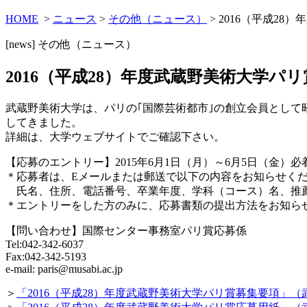
HOME
>
ニュース
>
その他（ニュース）
> 2016（平成2
[news]
その他（ニュース）
2016（平成28）年度武蔵野美術大学パ
武蔵野美術大学は、パリの｢国際芸術都市｣の創立会員として
してきました。
詳細は、大学ウェブサイトでご確認下さい。
【応募のエントリー】2015年6月1日（月）～6月5日（金）必
＊応募者は、Eメールまたは郵送で以下の内容をお知らせく
氏名、住所、電話番号、卒業年度、学科（コース）名、推
＊エントリーをした方のみに、応募書類の提出方法をお知ら
【問い合わせ】国際センター事務室パリ賞応募係
Tel:042-342-6037
Fax:042-342-5193
e-mail: paris@musabi.ac.jp
＞
「2016（平成28）年度武蔵野美術大学パリ賞募集要項」（