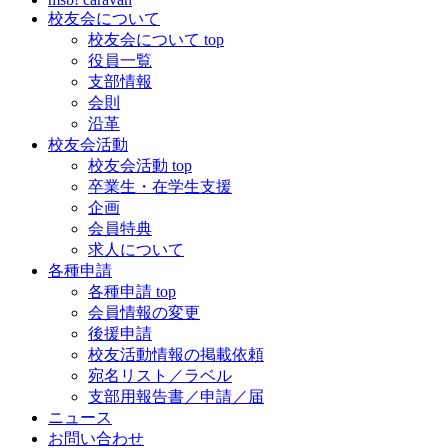
校友会について
校友会について top
役員一覧
支部情報
会則
沿革
校友会活動
校友会活動 top
卒業生・在学生支援
企画
会員特典
求人について
各種申請
各種申請 top
会員情報の変更
後援申請
校友活動情報の掲載依頼
宛名リスト／ラベル
支部用報告書／申請／届
ニュース
お問い合わせ