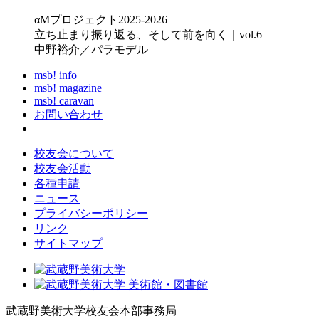
αMプロジェクト2025-2026
立ち止まり振り返る、そして前を向く｜vol.6
中野裕介／パラモデル
msb! info
msb! magazine
msb! caravan
お問い合わせ
校友会について
校友会活動
各種申請
ニュース
プライバシーポリシー
リンク
サイトマップ
武蔵野美術大学校友会本部事務局