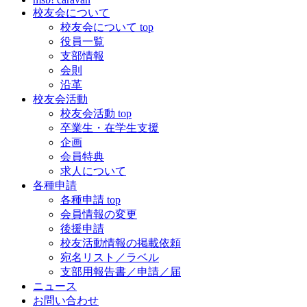
校友会について
校友会について top
役員一覧
支部情報
会則
沿革
校友会活動
校友会活動 top
卒業生・在学生支援
企画
会員特典
求人について
各種申請
各種申請 top
会員情報の変更
後援申請
校友活動情報の掲載依頼
宛名リスト／ラベル
支部用報告書／申請／届
ニュース
お問い合わせ