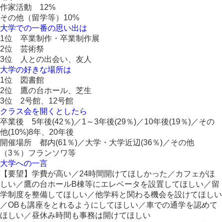
作家活動 12%
その他（留学等）10%
大学での一番の思い出は
1位 卒業制作・卒業制作展
2位 芸術祭
3位 人との出会い、友人
大学の好きな場所は
1位 図書館
2位 鷹の台ホール、芝生
3位 2号館、12号館
クラス会を開くとしたら
卒業後 5年後(42％)／1～3年後(29％)／10年後(19％)／その
他(10%)8年、20年後
開催場所 都内(61％)／大学・大学近辺(36％)／その他
（3％）フランソワ等
大学への一言
【要望】学費が高い／24時間開けてほしかった／カフェがほ
しい／鷹の台ホールB棟等にエレベータを設置してほしい／留
学制度を整備してほしい／他学科と関わる機会を設けてほしい
／OBも講座をとれるようにしてほしい／車での通学を認めて
ほしい／昼休み時間も事務は開けてほしい