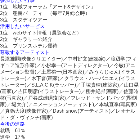
参加したい行事
1位 地域フォーラム「アート&デザイン」
2位 懇親パーティー（毎年7月総会時）
3位 スタディツアー
活用したいサービス
1位 webサイト情報（展覧会など）
2位 ギャラリーの紹介
3位 プリンスホテル優待
尊敬するアーティスト
長添雅嗣(映像クリエイター)／中村好文(建築家)／渡辺学(フィ
ギュア造形作家)／小杉幸一(アートディレクター)／今敏(アニ
メーション監督)／土屋禮一(日本画家)／みうらじゅん(イラス
トレーター)／木下晋(画家)／クラウス・ハーパニエミ(イラス
トレーター)／S.L.A.C.K(ラッパー)／手塚貴晴(建築家)／山口晃
(画家)／吉田明彦(イラストレーター)／櫻井紀邦(画家)／佐藤時
啓(写真家)／戸谷成雄(彫刻家)／フレッド・サンドバッグ(彫刻
家)／堤大介(アニメーションアーティスト)／本城直季(写真家)
／真鍋大度(映像作家)／Dash snow(アーティスト)／レオナル
ド・ダ・ヴィンチ(画家)
今後の進路
就職 61％
進学 17％