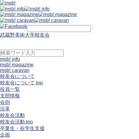
武蔵野美術大学校友会
msb! info
msb! magazine
msb! caravan
校友会について
校友会について top
役員一覧
支部情報
会則
沿革
校友会活動
校友会活動 top
卒業生・在学生支援
企画