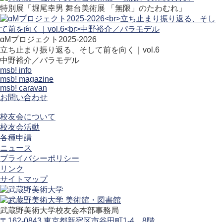
特別展「堀尾幸男 舞台美術展 「無限」のたわむれ」
αMプロジェクト2025-2026
立ち止まり振り返る、そして前を向く｜vol.6
中野裕介／パラモデル
msb! info
msb! magazine
msb! caravan
お問い合わせ
校友会について
校友会活動
各種申請
ニュース
プライバシーポリシー
リンク
サイトマップ
武蔵野美術大学校友会本部事務局
〒162-0843 東京都新宿区市谷田町1-4 8階