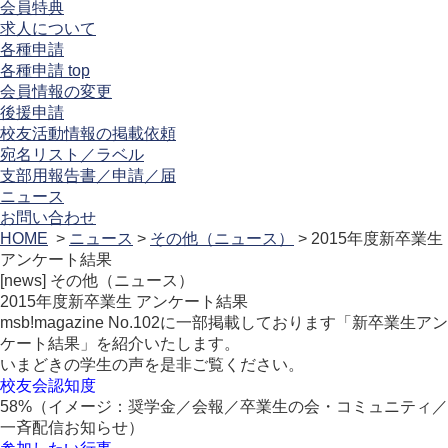
会員特典
求人について
各種申請
各種申請 top
会員情報の変更
後援申請
校友活動情報の掲載依頼
宛名リスト／ラベル
支部用報告書／申請／届
ニュース
お問い合わせ
HOME
>
ニュース
>
その他（ニュース）
> 2015年度新卒業生
アンケート結果
[news]
その他（ニュース）
2015年度新卒業生 アンケート結果
msb!magazine No.102に一部掲載しております「新卒業生アン
ケート結果」を紹介いたします。
いまどきの学生の声を是非ご覧ください。
校友会認知度
58%（イメージ：奨学金／会報／卒業生の会・コミュニティ／
一斉配信お知らせ）