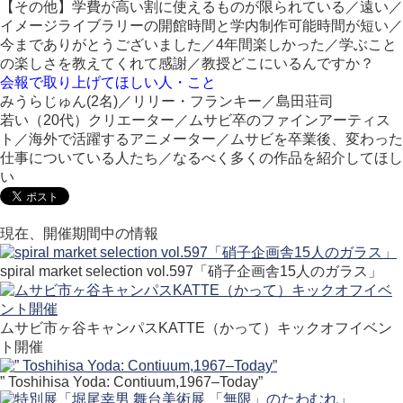
【その他】学費が高い割に使えるものが限られている／遠い／
イメージライブラリーの開館時間と学内制作可能時間が短い／
今までありがとうございました／4年間楽しかった／学ぶこと
の楽しさを教えてくれて感謝／教授どこにいるんですか？
会報で取り上げてほしい人・こと
みうらじゅん(2名)／リリー・フランキー／島田荘司
若い（20代）クリエーター／ムサビ卒のファインアーティス
ト／海外で活躍するアニメーター／ムサビを卒業後、変わった
仕事についている人たち／なるべく多くの作品を紹介してほし
い
現在、開催期間中の情報
spiral market selection vol.597「硝子企画舎15人のガラス」
ムサビ市ヶ谷キャンパスKATTE（かって）キックオフイベン
ト開催
” Toshihisa Yoda: Contiuum,1967–Today”