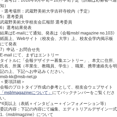
・選考日：2016年9月中旬～10月中旬予定（詳細は応募者へ通
知）
・選考場所：武蔵野美術大学吉祥寺校内（予定）
5）選考委員
武蔵野美術大学校友会広報部 選考委員
6）選考結果発表
結果はE-mailにて通知。発表は《会報msb! magazine no.103》
紙面上、Webサイト（校友会、大学）上、校友会学内掲示板
にて発表
7）申込・お問合せ先
E-mail にて、まずはエントリー
タイトルに「会報デザイナー募集エントリー」、本文に住所、
氏名、所属（卒業生、教職員、学生）、職業、携帯連絡先を明
記の上、下記へお申込みください。
msb-kk@msb-net.jp
＜要項詳細＞
会報のプロトタイプ作成の参考として、校友会ウェブサイト
「msb!magazineについて」
にてバックナンバーをご覧くださ
い。
*4頁以上（表紙＋インタビュー＋インフォメーション等）
委託内容：下記の内容にて編集、エディトリアルデザイン一式
1.《msb!magzine》について