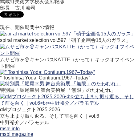
武蔵野美術大学校友会広報部
部長 古川 泰司
現在、開催期間中の情報
spiral market selection vol.597「硝子企画舎15人のガラス」
ムサビ市ヶ谷キャンパスKATTE（かって）キックオフイベン
ト開催
” Toshihisa Yoda: Contiuum,1967–Today”
特別展「堀尾幸男 舞台美術展 「無限」のたわむれ」
αMプロジェクト2025-2026
立ち止まり振り返る、そして前を向く｜vol.6
中野裕介／パラモデル
msb! info
msb! magazine