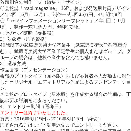
各印刷物の制作一式（編集・デザイン）
〇会報誌「msb! magazine」 16P、および発送用封筒デザイン
／年2回（5月、12月）、制作一式1回35万円、4年間で8回
〇「msb!インフォメーションリーフレット」／年1回（10月
頃）、制作一式1回5万円、4年間で4回
〇その他／随時（要相談）
2）対象者（応募資格）
40歳以下の武蔵野美術大学卒業生（武蔵野美術大学教職員含
む）、武蔵野美術大学卒業予定学生の個人またはグループ。グ
ループの場合は、他校卒業生を含んでも構いません。
3）選考方法
作品面接（プレゼンテーション）
会報のプロトタイプ（見本版）および応募者本人が過去に制作
したオリジナル・エディトリアル作品によるプレゼンテーショ
ン。
＊会報のプロトタイプ（見本版）を作成する場合の詳細は、下
記の要項詳細をご参考ください。
4）エントリー期間（選考日）
エントリーは終了いたしました。
募集：2016年6月15日～2016年8月15日（締切）
応募される方はまず下記申込先までエントリーください。