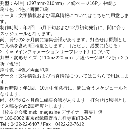
判型：A4判（297mm×210mm）／総ページ16P／中綴じ
刷り色：4色／両面印刷
データ：文字情報および写真情報についてはこちらで用意しま
す。
制作時期：年2回、5月下旬および12月初旬発行に、間に合う
スケジュールとなります。
尚、発行の3ヶ月前に編集会議があります。打合せは原則とし
て入稿を含め3回程度とします。（ただし、必要に応じる）
2.《msb!インフォメーションリーフレット》について
判型：変形サイズ（110m×220mm）／総ページ4P／Z折＋2つ
折（現行）
刷り色：4色／両面印刷
データ：文字情報および写真情報についてはこちらで用意しま
す。
制作時期：年1回、10月中旬発行に、間に合うスケジュールと
なります。
尚、発行の2ヶ月前に編集会議があります。打合せは原則とし
て入稿を含め2回程度とします。
《校友会会報 msb! magazine デザイナー募集》係
〒180-0002 東京都武蔵野市吉祥寺東町3-3-7
Tel：0422-22-6407 / Fax：0422-22-7612