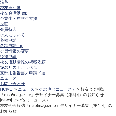
沿革
校友会活動
校友会活動 top
卒業生・在学生支援
企画
会員特典
求人について
各種申請
各種申請 top
会員情報の変更
後援申請
校友活動情報の掲載依頼
宛名リスト／ラベル
支部用報告書／申請／届
ニュース
お問い合わせ
HOME
>
ニュース
>
その他（ニュース）
> 校友会会報誌
「msb!magazine」デザイナー募集（第4回）のお知らせ
[news]
その他（ニュース）
校友会会報誌「msb!magazine」デザイナー募集（第4回）の
お知らせ