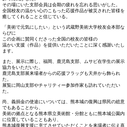
その場にいた支部会員は会期の疲れを忘れる思いがした。
全国校友の温かい心のこもった応援作品が被災された皆様を
癒してくれることと信じている。
「美術で元気にしたい」という武蔵野美術大学校友会本部な
らびに
この企画に賛同くださった全国の校友の皆様の
温かい支援（作品）を提供いただいたことに深く感謝いたし
ます。
また、展示に際し、福岡、鹿児島支部、ムサビ在学生の展示
協力をいただいた。
鹿児島支部展来場者からの応援フラッグも天井から飾られ
た。
展覧に岡山支部やチャリティー参加作家も訪れていただい
た。
尚、義捐金の使途にいついては、熊本城の復興は県民の総意
でもあることから、
美術の拠点となる熊本県立美術館・分館ともに熊本城公園内
に位置していることもあり、
熊本城復興支援に充てさせていただくことを来場者に伝え喜