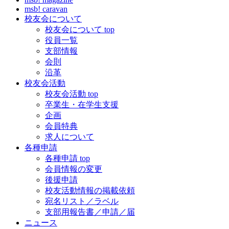
msb! caravan
校友会について
校友会について top
役員一覧
支部情報
会則
沿革
校友会活動
校友会活動 top
卒業生・在学生支援
企画
会員特典
求人について
各種申請
各種申請 top
会員情報の変更
後援申請
校友活動情報の掲載依頼
宛名リスト／ラベル
支部用報告書／申請／届
ニュース