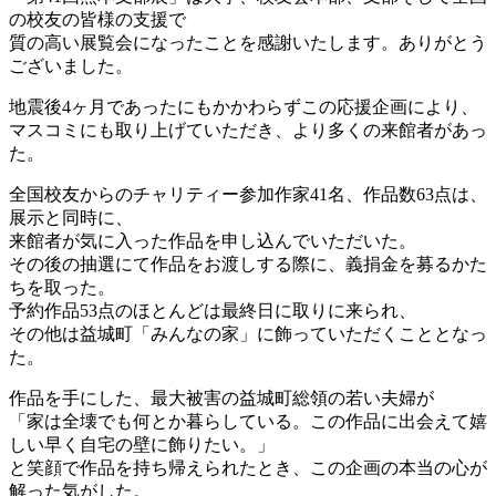
の校友の皆様の支援で
質の高い展覧会になったことを感謝いたします。ありがとう
ございました。
地震後4ヶ月であったにもかかわらずこの応援企画により、
マスコミにも取り上げていただき、より多くの来館者があっ
た。
全国校友からのチャリティー参加作家41名、作品数63点は、
展示と同時に、
来館者が気に入った作品を申し込んでいただいた。
その後の抽選にて作品をお渡しする際に、義捐金を募るかた
ちを取った。
予約作品53点のほとんどは最終日に取りに来られ、
その他は益城町「みんなの家」に飾っていただくこととなっ
た。
作品を手にした、最大被害の益城町総領の若い夫婦が
「家は全壊でも何とか暮らしている。この作品に出会えて嬉
しい早く自宅の壁に飾りたい。」
と笑顔で作品を持ち帰えられたとき、この企画の本当の心が
解った気がした。