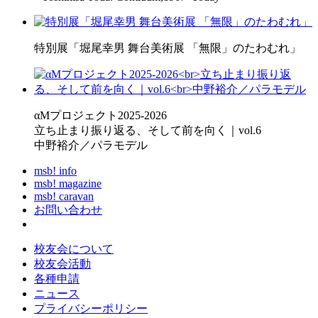
特別展「堀尾幸男 舞台美術展 「無限」のたわむれ」
αMプロジェクト2025-2026
立ち止まり振り返る、そして前を向く｜vol.6
中野裕介／パラモデル
msb! info
msb! magazine
msb! caravan
お問い合わせ
校友会について
校友会活動
各種申請
ニュース
プライバシーポリシー