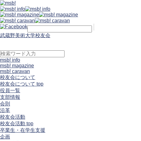
武蔵野美術大学校友会
msb! info
msb! magazine
msb! caravan
校友会について
校友会について top
役員一覧
支部情報
会則
沿革
校友会活動
校友会活動 top
卒業生・在学生支援
企画