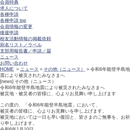
会員特典
求人について
各種申請
各種申請 top
会員情報の変更
後援申請
校友活動情報の掲載依頼
宛名リスト／ラベル
支部用報告書／申請／届
ニュース
お問い合わせ
HOME
>
ニュース
>
その他（ニュース）
> 令和6年能登半島地
震により被災されたみなさまへ
[news]
その他（ニュース）
令和6年能登半島地震により被災されたみなさまへ
被災地・被災者の皆様に、心よりお見舞い申し上げます
この度の、「令和6年能登半島地震」において、
被災者の皆様に、心よりお見舞いを申し上げます。
被災地においては一日も早い復旧と、皆さまのご無事を、お祈
り申し上げます。
令和6年1月10日