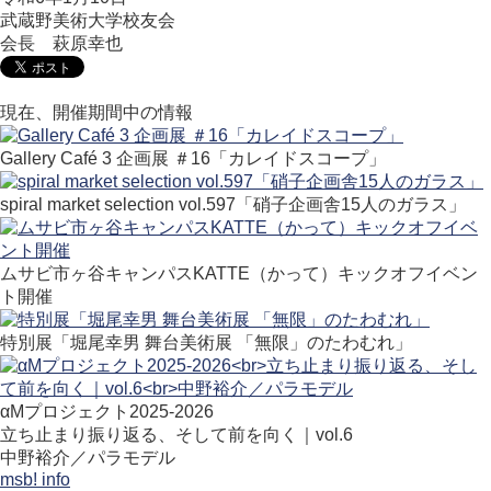
武蔵野美術大学校友会
会長 萩原幸也
現在、開催期間中の情報
Gallery Café 3 企画展 ＃16「カレイドスコープ」
spiral market selection vol.597「硝子企画舎15人のガラス」
ムサビ市ヶ谷キャンパスKATTE（かって）キックオフイベン
ト開催
特別展「堀尾幸男 舞台美術展 「無限」のたわむれ」
αMプロジェクト2025-2026
立ち止まり振り返る、そして前を向く｜vol.6
中野裕介／パラモデル
msb! info