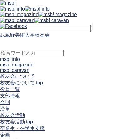
武蔵野美術大学校友会
msb! info
msb! magazine
msb! caravan
校友会について
校友会について top
役員一覧
支部情報
会則
沿革
校友会活動
校友会活動 top
卒業生・在学生支援
企画