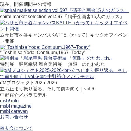
現在、開催期間中の情報
spiral market selection vol.597「硝子企画舎15人のガラス」
ムサビ市ヶ谷キャンパスKATTE（かって）キックオフイベン
ト開催
” Toshihisa Yoda: Contiuum,1967–Today”
特別展「堀尾幸男 舞台美術展 「無限」のたわむれ」
αMプロジェクト2025-2026
立ち止まり振り返る、そして前を向く｜vol.6
中野裕介／パラモデル
msb! info
msb! magazine
msb! caravan
お問い合わせ
校友会について