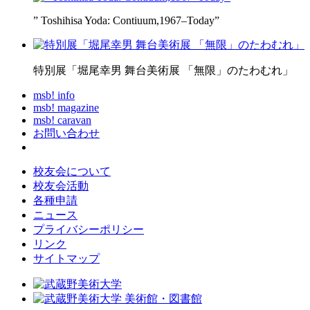
” Toshihisa Yoda: Contiuum,1967–Today”
特別展「堀尾幸男 舞台美術展 「無限」のたわむれ」
msb! info
msb! magazine
msb! caravan
お問い合わせ
校友会について
校友会活動
各種申請
ニュース
プライバシーポリシー
リンク
サイトマップ