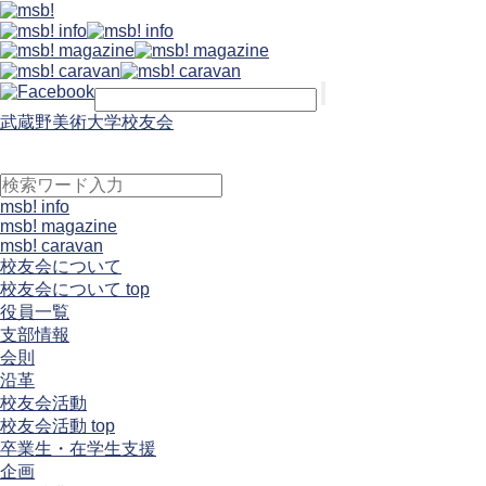
武蔵野美術大学校友会
msb! info
msb! magazine
msb! caravan
校友会について
校友会について top
役員一覧
支部情報
会則
沿革
校友会活動
校友会活動 top
卒業生・在学生支援
企画