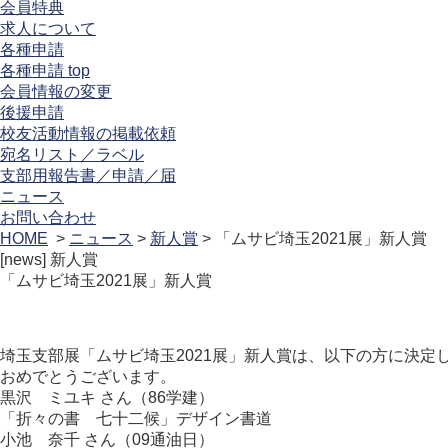
会員特典
求人について
各種申請
各種申請 top
会員情報の変更
後援申請
校友活動情報の掲載依頼
宛名リスト／ラベル
支部用報告書／申請／届
ニュース
お問い合わせ
HOME
>
ニュース
>
新人賞
> 「ムサビ埼玉2021展」新人賞
[news]
新人賞
「ムサビ埼玉2021展」新人賞
埼玉支部展「ムサビ埼玉2021展」新人賞は、以下の方に決定
おめでとうございます。
黒沢 ミユキ さん（86学建）
「折々の書 七十二候」デザイン書道
小池 奈千 さん（09通油日）