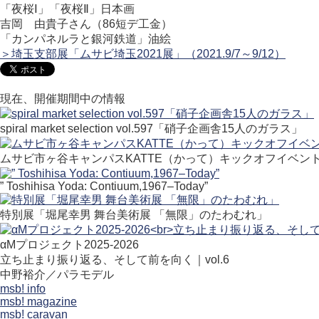
「夜桜Ⅰ」「夜桜Ⅱ」日本画
吉岡 由貴子さん（86短デ工金）
「カンパネルラと銀河鉄道」油絵
＞埼玉支部展「ムサビ埼玉2021展」（2021.9/7～9/12）
現在、開催期間中の情報
spiral market selection vol.597「硝子企画舎15人のガラス」
ムサビ市ヶ谷キャンパスKATTE（かって）キックオフイベン
” Toshihisa Yoda: Contiuum,1967–Today”
特別展「堀尾幸男 舞台美術展 「無限」のたわむれ」
αMプロジェクト2025-2026
立ち止まり振り返る、そして前を向く｜vol.6
中野裕介／パラモデル
msb! info
msb! magazine
msb! caravan