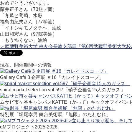
おめでとうございます。
藤井正子さん（73短デ商）
「冬瓜と葡萄」水彩
福島由紀夫さん（77学油）
「イトシキモノタチヘ」油絵
山田和宏さん（97院美油）
「もう怖くない」油絵
＞武蔵野美術大学 校友会長崎支部展「第6回武蔵野美術大学校友会
現在、開催期間中の情報
Gallery Café 3 企画展 ＃16「カレイドスコープ」
spiral market selection vol.597「硝子企画舎15人のガラス」
ムサビ市ヶ谷キャンパスKATTE（かって）キックオフイベン
特別展「堀尾幸男 舞台美術展 「無限」のたわむれ」
αMプロジェクト2025-2026