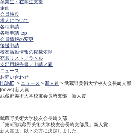
卒業生・在学生支援
企画
会員特典
求人について
各種申請
各種申請 top
会員情報の変更
後援申請
校友活動情報の掲載依頼
宛名リスト／ラベル
支部用報告書／申請／届
ニュース
お問い合わせ
HOME
>
ニュース
>
新人賞
> 武蔵野美術大学校友会長崎支部
[news]
新人賞
武蔵野美術大学校友会長崎支部 新人賞
武蔵野美術大学校友会長崎支部
「第6回武蔵野美術大学校友会長崎支部展」新人賞
新人賞は、以下の方に決定しました。