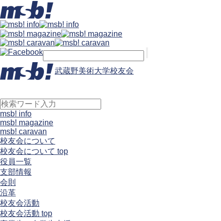
武蔵野美術大学校友会
msb! info
msb! magazine
msb! caravan
校友会について
校友会について top
役員一覧
支部情報
会則
沿革
校友会活動
校友会活動 top