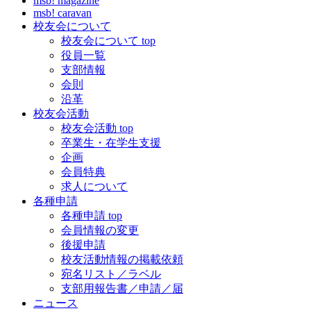
msb! magazine
msb! caravan
校友会について
校友会について top
役員一覧
支部情報
会則
沿革
校友会活動
校友会活動 top
卒業生・在学生支援
企画
会員特典
求人について
各種申請
各種申請 top
会員情報の変更
後援申請
校友活動情報の掲載依頼
宛名リスト／ラベル
支部用報告書／申請／届
ニュース