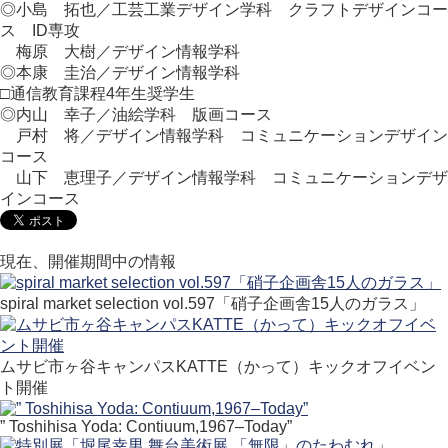
◎小島 拓也／工芸工業デザイン学科 クラフトデザインコー
ス ID専攻
梅原 大樹／デザイン情報学科
◎本康 圭治／デザイン情報学科
□通信教育課程4年生奨学生
◎内山 幸子／油絵学科 版画コース
戸村 将／デザイン情報学科 コミュニケーションデザイン
コース
山下 恵理子／デザイン情報学科 コミュニケーションデザ
インコース
現在、開催期間中の情報
spiral market selection vol.597「硝子企画舎15人のガラス」
ムサビ市ヶ谷キャンパスKATTE（かって）キックオフイベン
ト開催
” Toshihisa Yoda: Contiuum,1967–Today”