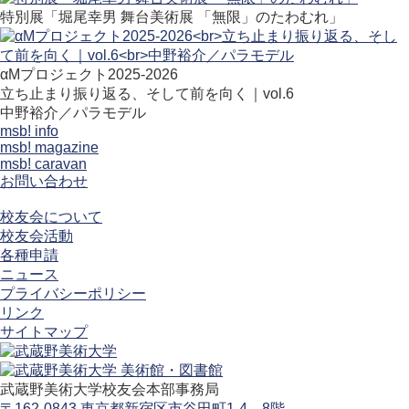
特別展「堀尾幸男 舞台美術展 「無限」のたわむれ」
αMプロジェクト2025-2026
立ち止まり振り返る、そして前を向く｜vol.6
中野裕介／パラモデル
msb! info
msb! magazine
msb! caravan
お問い合わせ
校友会について
校友会活動
各種申請
ニュース
プライバシーポリシー
リンク
サイトマップ
武蔵野美術大学校友会本部事務局
〒162-0843 東京都新宿区市谷田町1-4 8階