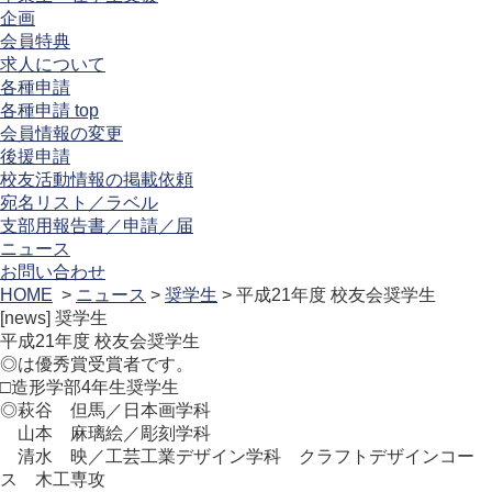
企画
会員特典
求人について
各種申請
各種申請 top
会員情報の変更
後援申請
校友活動情報の掲載依頼
宛名リスト／ラベル
支部用報告書／申請／届
ニュース
お問い合わせ
HOME
>
ニュース
>
奨学生
> 平成21年度 校友会奨学生
[news]
奨学生
平成21年度 校友会奨学生
◎は優秀賞受賞者です。
□造形学部4年生奨学生
◎萩谷 但馬／日本画学科
山本 麻璃絵／彫刻学科
清水 映／工芸工業デザイン学科 クラフトデザインコー
ス 木工専攻