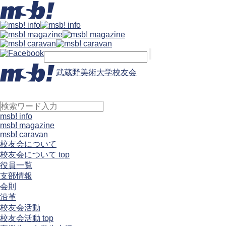
武蔵野美術大学校友会
msb! info
msb! magazine
msb! caravan
校友会について
校友会について top
役員一覧
支部情報
会則
沿革
校友会活動
校友会活動 top