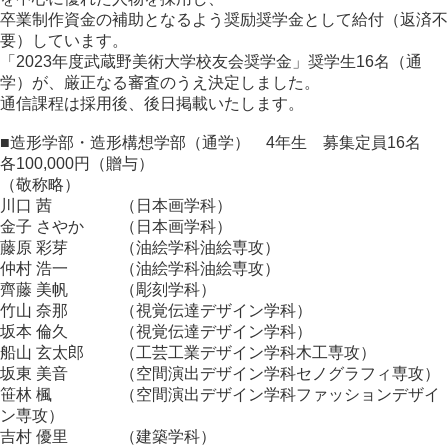
卒業制作資金の補助となるよう奨励奨学金として給付（返済不
要）しています。
「2023年度武蔵野美術大学校友会奨学金」奨学生16名（通
学）が、厳正なる審査のうえ決定しました。
通信課程は採用後、後日掲載いたします。
■造形学部・造形構想学部（通学） 4年生 募集定員16名
各100,000円（贈与）
（敬称略）
川口 茜 （日本画学科）
金子 さやか （日本画学科）
藤原 彩芽 （油絵学科油絵専攻）
仲村 浩一 （油絵学科油絵専攻）
齊藤 美帆 （彫刻学科）
竹山 奈那 （視覚伝達デザイン学科）
坂本 倫久 （視覚伝達デザイン学科）
船山 玄太郎 （工芸工業デザイン学科木工専攻）
坂東 美音 （空間演出デザイン学科セノグラフィ専攻）
笹林 楓 （空間演出デザイン学科ファッションデザイ
ン専攻）
吉村 優里 （建築学科）