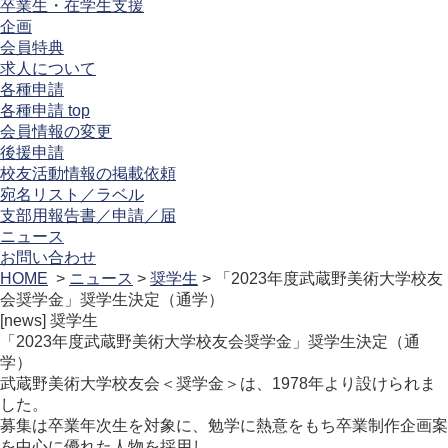
卒業生・在学生支援
企画
会員特典
求人について
各種申請
各種申請 top
会員情報の変更
後援申請
校友活動情報の掲載依頼
宛名リスト／ラベル
支部用報告書／申請／届
ニュース
お問い合わせ
HOME
>
ニュース
>
奨学生
> 「2023年度武蔵野美術大学校友
会奨学金」奨学生決定（通学）
[news]
奨学生
「2023年度武蔵野美術大学校友会奨学金」奨学生決定（通
学）
武蔵野美術大学校友会＜奨学金＞は、1978年より設けられま
した。
募集は卒業年次生を対象に、勉学に熱意をもち卒業制作企画案
を中心に優れた人物を採用し、