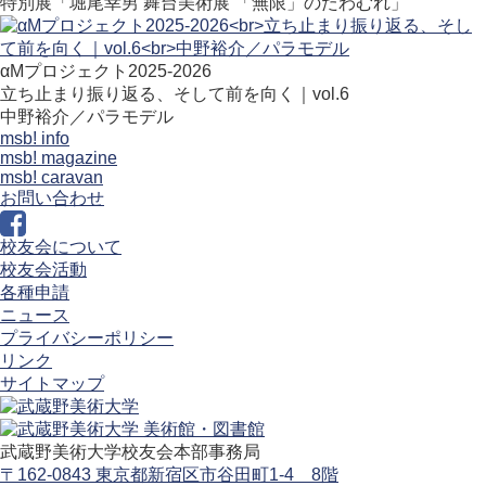
特別展「堀尾幸男 舞台美術展 「無限」のたわむれ」
αMプロジェクト2025-2026
立ち止まり振り返る、そして前を向く｜vol.6
中野裕介／パラモデル
msb! info
msb! magazine
msb! caravan
お問い合わせ
校友会について
校友会活動
各種申請
ニュース
プライバシーポリシー
リンク
サイトマップ
武蔵野美術大学校友会本部事務局
〒162-0843 東京都新宿区市谷田町1-4 8階