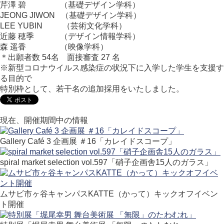
芹澤 碧 （基礎デザイン学科）
JEONG JIWON （基礎デザイン学科）
LEE YUBIN （芸術文化学科）
近藤 穂季 （デザイン情報学科）
森 遥香 （映像学科）
＊出願者数 54名 面接審査 27 名
※新型コロナウイルス感染症の状況下に入学した学生を支援す
る目的で
特別枠として、若干名の追加採用をいたしました。
現在、開催期間中の情報
Gallery Café 3 企画展 ＃16「カレイドスコープ」
spiral market selection vol.597「硝子企画舎15人のガラス」
ムサビ市ヶ谷キャンパスKATTE（かって）キックオフイベン
ト開催