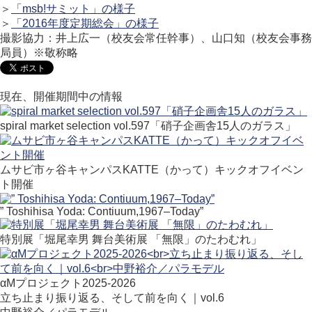
＞
「msb!サミット」の様子
＞
「2016年度定期総会」の様子
撮影協力：井上広一（校友会常任幹事）、山口知（校友会事務
局員）※敬称略
現在、開催期間中の情報
spiral market selection vol.597「硝子企画舎15人のガラス」
ムサビ市ヶ谷キャンパスKATTE（かって）キックオフイベン
ト開催
” Toshihisa Yoda: Contiuum,1967–Today”
特別展「堀尾幸男 舞台美術展 「無限」のたわむれ」
αMプロジェクト2025-2026
立ち止まり振り返る、そして前を向く｜vol.6