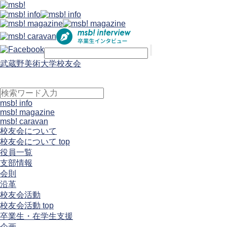
武蔵野美術大学校友会
msb! info
msb! magazine
msb! caravan
校友会について
校友会について top
役員一覧
支部情報
会則
沿革
校友会活動
校友会活動 top
卒業生・在学生支援
企画