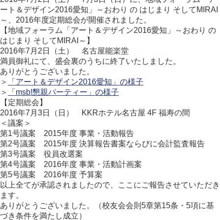
ート＆デザイン2016愛知」～おわり の はじまり そしてMIRAI
～、2016年度定期総会が開催されました。
【地域フォーラム「アート＆デザイン2016愛知」～おわり の
はじまり そしてMIRAI～】
2016年7月2日（土） 名古屋能楽堂
満員御礼にて、盛会裏のうちに終了いたしました。
ありがとうございました。
＞
「アート＆デザイン2016愛知」の様子
＞
「msb!懇親パーティー」の様子
【定期総会】
2016年7月3日（日） KKRホテル名古屋 4F 福寿の間
＜議案＞
第1号議案 2015年度 事業・活動報告
第2号議案 2015年度 決算報告書案ならびに会計監査報告
第3号議案 役員改選案
第4号議案 2016年度 事業・活動計画案
第5号議案 2016年度 予算案
以上全てが承認されましたので、ここにご報告させていただき
ます。
ありがとうございました。（校友会会則5章第15条・5項に基
づき条件を満たし成立）