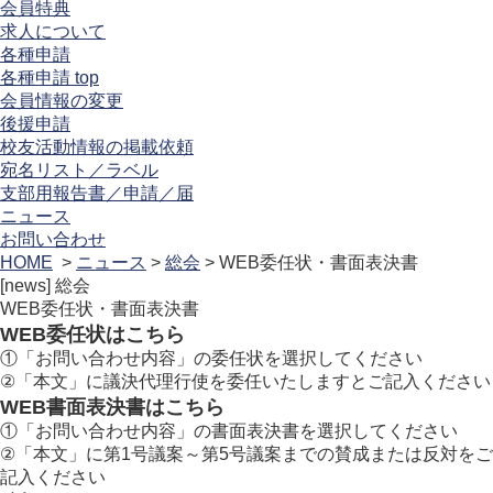
会員特典
求人について
各種申請
各種申請 top
会員情報の変更
後援申請
校友活動情報の掲載依頼
宛名リスト／ラベル
支部用報告書／申請／届
ニュース
お問い合わせ
HOME
>
ニュース
>
総会
> WEB委任状・書面表決書
[news]
総会
WEB委任状・書面表決書
WEB委任状はこちら
①「お問い合わせ内容」の委任状を選択してください
②「本文」に議決代理行使を委任いたしますとご記入ください
WEB書面表決書はこちら
①「お問い合わせ内容」の書面表決書を選択してください
②「本文」に第1号議案～第5号議案までの賛成または反対をご
記入ください