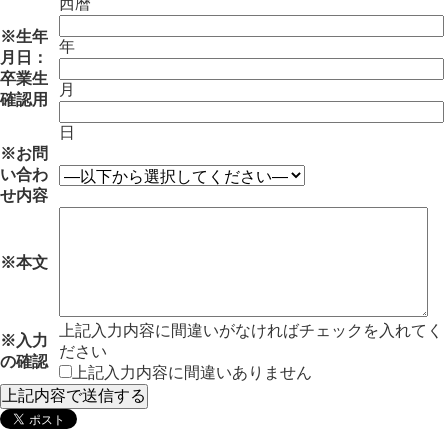
西暦
※
生年
年
月日：
卒業生
月
確認用
日
※
お問
い合わ
せ内容
※
本文
上記入力内容に間違いがなければチェックを入れてく
※
入力
ださい
の確認
上記入力内容に間違いありません