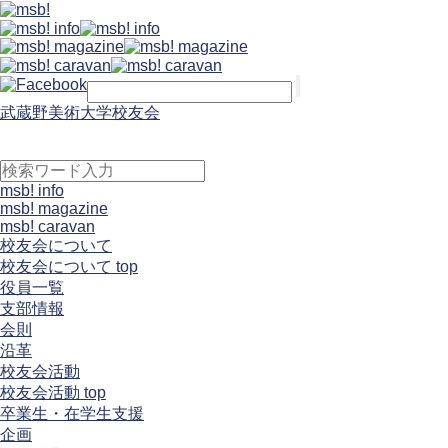
武蔵野美術大学校友会
msb! info
msb! magazine
msb! caravan
校友会について
校友会について top
役員一覧
支部情報
会則
沿革
校友会活動
校友会活動 top
卒業生・在学生支援
企画