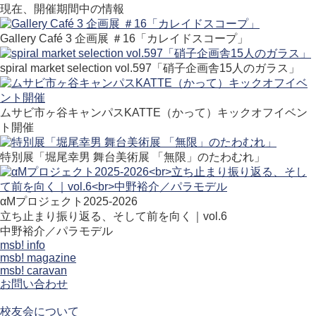
現在、開催期間中の情報
Gallery Café 3 企画展 ＃16「カレイドスコープ」
spiral market selection vol.597「硝子企画舎15人のガラス」
ムサビ市ヶ谷キャンパスKATTE（かって）キックオフイベン
ト開催
特別展「堀尾幸男 舞台美術展 「無限」のたわむれ」
αMプロジェクト2025-2026
立ち止まり振り返る、そして前を向く｜vol.6
中野裕介／パラモデル
msb! info
msb! magazine
msb! caravan
お問い合わせ
校友会について