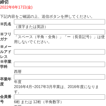
締切
2022年6年17日(金)
下記内容をご確認の上、送信ボタンを押してください。
※
氏名
（漢字または英語）
※
フリ
「スペース（半角・全角）」「ー（長音記号）」は使
ガナ
用しないでください。
※
メー
ルアド
レス
※
卒業
学科
西暦
卒業年
年度
度
2016年4月~2017年3月卒業は、2016年度になりま
す。
会員番
号
6桁 または 12桁（半角数字）