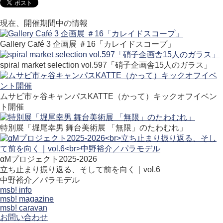
現在、開催期間中の情報
Gallery Café 3 企画展 ＃16「カレイドスコープ」
spiral market selection vol.597「硝子企画舎15人のガラス」
ムサビ市ヶ谷キャンパスKATTE（かって）キックオフイベン
ト開催
特別展「堀尾幸男 舞台美術展 「無限」のたわむれ」
αMプロジェクト2025-2026
立ち止まり振り返る、そして前を向く｜vol.6
中野裕介／パラモデル
msb! info
msb! magazine
msb! caravan
お問い合わせ