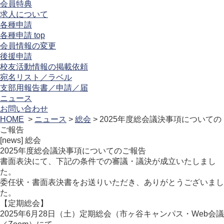
会員特典
求人について
各種申請
各種申請 top
会員情報の変更
後援申請
校友活動情報の掲載依頼
宛名リスト／ラベル
支部用報告書／申請／届
ニュース
お問い合わせ
HOME
>
ニュース
>
総会
> 2025年度総会議決事項についての
ご報告
[news]
総会
2025年度総会議決事項についてのご報告
書面表決にて、下記の条件での審議・議決が成立いたしまし
た。
委任状・書面表決書をお送りいただき、ありがとうございまし
た。
【定期総会】
2025年6月28日（土）定期総会（市ヶ谷キャンパス・Web会議