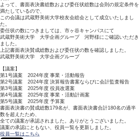
よって、書面表決書総数および委任状総数は会則の規定条件を
満たしているので、
この会議は武蔵野美術大学校友会総会として成立いたしまし
た。
委任状の数につきましては、市ヶ谷キャンパスにて
武蔵野美術大学 大学企画グループ 河野様にご確認いただき
ました。
上記書面表決賛成総数および委任状の数を確認しました。
武蔵野美術大学 大学企画グループ
【議案】
第1号議案 2024年度 事業・活動報告
第2号議案 2024年度 決算報告書案ならびに会計監査報告
第3号議案 2025年度 役員改選案
第4号議案 2025年度 事業・活動計画案
第5号議案 2025年度 予算案
書面表決書の賛成総数179名が、書面表決書合計180名の過半
数を超えたため、
全ての議案が承認されました。ありがとうございました。
議案の承認にともない、役員一覧を更新しました。
役員一覧はこちら