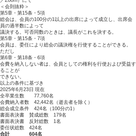
／Zoom）にて
＜会則抜粋＞
第5章・第15条・5項
総会は、会員の100分の1以上の出席によって成立し、出席会
員の過半数によって
議決する。可否同数のときは、議長がこれを決する。
第5章・第15条・7項
会員は、委任により総会の議決権を行使することができる。
ただし
第6章・第18条・6項
会費を納入しない者は、会員としての権利を行使および受益す
ることが
できない。
以上の条件に基づき
2025年6月23日 現在
全卒業生数 77,760名
会費納入者数 42,442名（逝去者を除く）
総会成立条件 424名（100分の1）
書面表決書 賛成総数 179名
書面表決書 反対総数 1名
委任状総数 424名
合計 604名