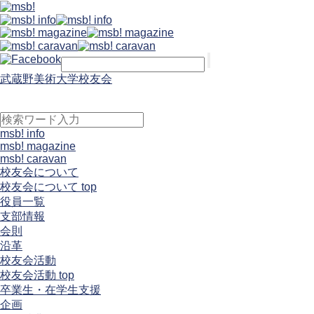
武蔵野美術大学校友会
msb! info
msb! magazine
msb! caravan
校友会について
校友会について top
役員一覧
支部情報
会則
沿革
校友会活動
校友会活動 top
卒業生・在学生支援
企画