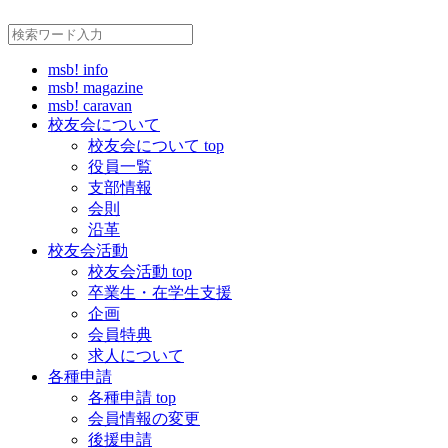
msb! info
msb! magazine
msb! caravan
校友会について
校友会について top
役員一覧
支部情報
会則
沿革
校友会活動
校友会活動 top
卒業生・在学生支援
企画
会員特典
求人について
各種申請
各種申請 top
会員情報の変更
後援申請