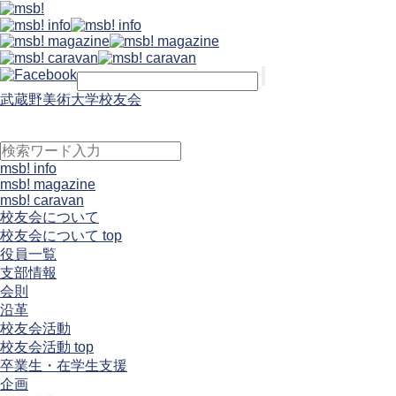
武蔵野美術大学校友会
msb! info
msb! magazine
msb! caravan
校友会について
校友会について top
役員一覧
支部情報
会則
沿革
校友会活動
校友会活動 top
卒業生・在学生支援
企画