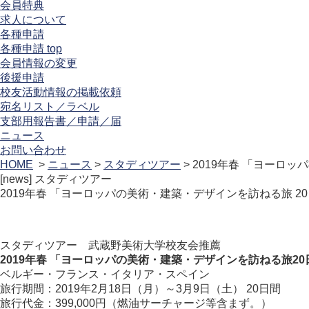
会員特典
求人について
各種申請
各種申請 top
会員情報の変更
後援申請
校友活動情報の掲載依頼
宛名リスト／ラベル
支部用報告書／申請／届
ニュース
お問い合わせ
HOME
>
ニュース
>
スタディツアー
> 2019年春 「ヨーロ
[news]
スタディツアー
2019年春 「ヨーロッパの美術・建築・デザインを訪ねる旅 2
スタディツアー 武蔵野美術大学校友会推薦
2019年春 「ヨーロッパの美術・建築・デザインを訪ねる旅20
ベルギー・フランス・イタリア・スペイン
旅行期間：2019年2月18日（月）～3月9日（土） 20日間
旅行代金：399,000円（燃油サーチャージ等含まず。）