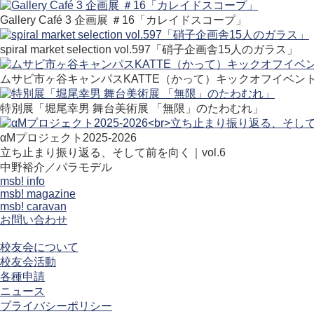
Gallery Café 3 企画展 ＃16「カレイドスコープ」
spiral market selection vol.597「硝子企画舎15人のガラス」
ムサビ市ヶ谷キャンパスKATTE（かって）キックオフイベン
特別展「堀尾幸男 舞台美術展 「無限」のたわむれ」
αMプロジェクト2025-2026
立ち止まり振り返る、そして前を向く｜vol.6
中野裕介／パラモデル
msb! info
msb! magazine
msb! caravan
お問い合わせ
校友会について
校友会活動
各種申請
ニュース
プライバシーポリシー