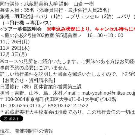
同行講師：武蔵野美術大学 講師 山倉 一樹
募集人員：35名（添乗員同行・最少催行人員25名）
旅程：
羽田空港⇒パリ（1泊）→ブリュッセル（2泊）→パリ（
（⇒飛行機 →専用バス）
○ツアー募集説明会
※申込み状況により、キャンセル待ちに
＜鷹の台校2号館203教室 第5講義室＞ 16：30～18：00
11月 26日(月)
11月 29日(木)
12月 3日(月)
※コースの見所をご紹介いたします。ご興味のある方はお気軽
事前予約の必要はございません。
詳しい旅行条件を説明した書面を郵送いたしますので、下記宛
【お問合せ・資料請求先】
日通旅行（株）団体営業部営業第三課
担当：吉野、山本、島、木村／mail：mab-yoshino@nittsu.co.j
〒100-0004東京都千代田区大手町1-6-1大手町ビル1階
TEL:03-6256-0173 ／ FAX:03-6212-1522
＊武蔵野美術大学校友会は推薦であり、この旅行責任の一切は
現在、開催期間中の情報