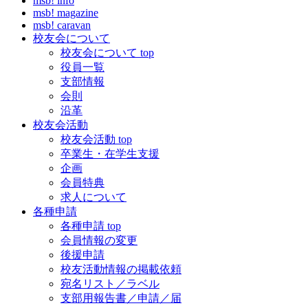
msb! info
msb! magazine
msb! caravan
校友会について
校友会について top
役員一覧
支部情報
会則
沿革
校友会活動
校友会活動 top
卒業生・在学生支援
企画
会員特典
求人について
各種申請
各種申請 top
会員情報の変更
後援申請
校友活動情報の掲載依頼
宛名リスト／ラベル
支部用報告書／申請／届