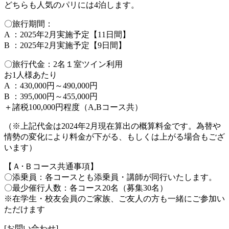
どちらも人気のパリには4泊します。
〇旅行期間：
A ：2025年2月実施予定【11日間】
B ：2025年2月実施予定【9日間】
〇旅行代金：2名１室ツイン利用
お1人様あたり
A ：430,000円～490,000円
B ：395,000円～455,000円
＋諸税100,000円程度（A,Bコース共）
（※上記代金は2024年2月現在算出の概算料金です。為替や
情勢の変化により料金が下がる、もしくは上がる場合もござ
います）
【Ａ･Ｂコース共通事項】
〇添乗員：各コースとも添乗員・講師が同行いたします。
〇最少催行人数：各コース20名（募集30名）
※在学生・校友会員のご家族、ご友人の方も一緒にご参加い
ただけます
[お問い合わせ]