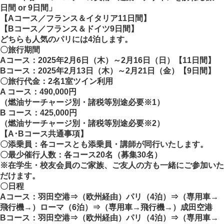
日間 or 9日間」
【Aコース／フランス＆イタリア11日間】
【Bコース／フランス＆ドイツ9日間】
どちらも人気のパリには4泊します。
〇旅行期間
Aコース：
2025年2月6日（木）～2月16日（日）【11日間】
Bコース：
2025年2月13日（木）～2月21日（金）【9日間】
〇旅行代金：2名1室ツイン利用
A コース：490,000円
（燃油サーチャージ別・諸税等別途必要※1）
B コース：425,000円
（燃油サーチャージ別・諸税等別途必要※2）
【A･Bコース共通事項】
〇添乗員：各コースとも添乗員・講師が同行いたします。
〇最少催行人数：各コース20名（募集30名）
※在学生・校友会員のご家族、ご友人の方も一緒にご参加いた
だけます。
〇日程
Aコース
：羽田空港⇒（欧州経由）パリ（4泊）⇒（専用車→
飛行機→）ローマ（6泊）⇒（専用車→飛行機→）成田空港
Bコース
：羽田空港⇒（欧州経由）パリ（4泊）⇒（専用車→