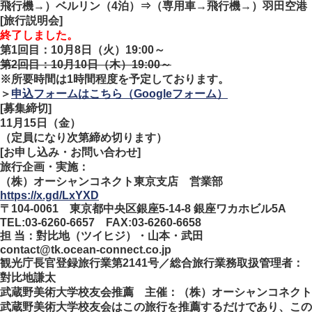
飛行機→）ベルリン（4泊）⇒（専用車→飛行機→）羽田空港
[旅行説明会]
終了しました。
第1回目：10月8日（火）19:00～
第2回目：10月10日（木）19:00～
※所要時間は1時間程度を予定しております。
＞
申込フォームはこちら（Googleフォーム）
[募集締切]
11月15日（金）
（定員になり次第締め切ります）
[お申し込み・お問い合わせ]
旅行企画・実施：
（株）オーシャンコネクト東京支店 営業部
https://x.gd/LxYXD
〒104-0061 東京都中央区銀座5-14-8 銀座ワカホビル5A
TEL:03-6260-6657 FAX:03-6260-6658
担 当：對比地（ツイヒジ）・山本・武田
contact@tk.ocean-connect.co.jp
観光庁長官登録旅行業第2141号／総合旅行業務取扱管理者：
對比地謙太
武蔵野美術大学校友会推薦 主催：（株）オーシャンコネクト
武蔵野美術大学校友会はこの旅行を推薦するだけであり、この