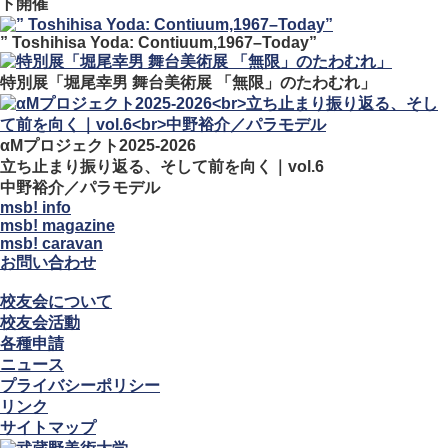
ト開催
” Toshihisa Yoda: Contiuum,1967–Today”
特別展「堀尾幸男 舞台美術展 「無限」のたわむれ」
αMプロジェクト2025-2026
立ち止まり振り返る、そして前を向く｜vol.6
中野裕介／パラモデル
msb! info
msb! magazine
msb! caravan
お問い合わせ
校友会について
校友会活動
各種申請
ニュース
プライバシーポリシー
リンク
サイトマップ