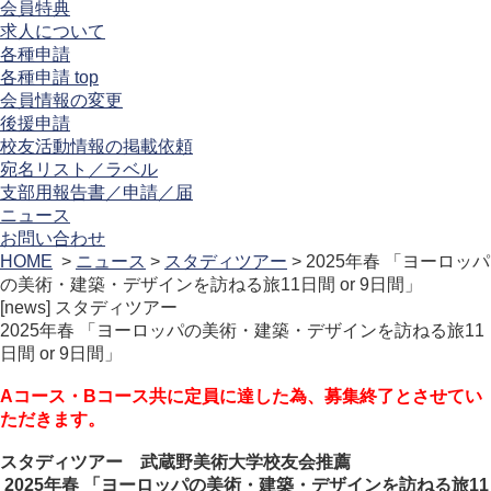
会員特典
求人について
各種申請
各種申請 top
会員情報の変更
後援申請
校友活動情報の掲載依頼
宛名リスト／ラベル
支部用報告書／申請／届
ニュース
お問い合わせ
HOME
>
ニュース
>
スタディツアー
> 2025年春 「ヨーロッパ
の美術・建築・デザインを訪ねる旅11日間 or 9日間」
[news]
スタディツアー
2025年春 「ヨーロッパの美術・建築・デザインを訪ねる旅11
日間 or 9日間」
Aコース・Bコース共に定員に達した為、募集終了とさせてい
ただきます。
スタディツアー 武蔵野美術大学校友会推薦
2025年春 「ヨーロッパの美術・建築・デザインを訪ねる旅11