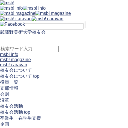
武蔵野美術大学校友会
msb! info
msb! magazine
msb! caravan
校友会について
校友会について top
役員一覧
支部情報
会則
沿革
校友会活動
校友会活動 top
卒業生・在学生支援
企画