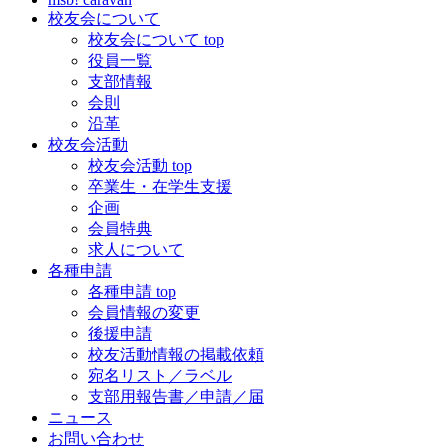
校友会について
校友会について top
役員一覧
支部情報
会則
沿革
校友会活動
校友会活動 top
卒業生・在学生支援
企画
会員特典
求人について
各種申請
各種申請 top
会員情報の変更
後援申請
校友活動情報の掲載依頼
宛名リスト／ラベル
支部用報告書／申請／届
ニュース
お問い合わせ