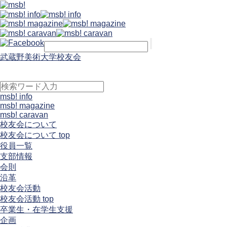
武蔵野美術大学校友会
msb! info
msb! magazine
msb! caravan
校友会について
校友会について top
役員一覧
支部情報
会則
沿革
校友会活動
校友会活動 top
卒業生・在学生支援
企画