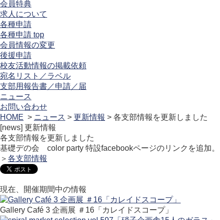
会員特典
求人について
各種申請
各種申請 top
会員情報の変更
後援申請
校友活動情報の掲載依頼
宛名リスト／ラベル
支部用報告書／申請／届
ニュース
お問い合わせ
HOME
>
ニュース
>
更新情報
> 各支部情報を更新しました
[news]
更新情報
各支部情報を更新しました
基礎デの会 color party 特設facebookページのリンクを追加。
＞
各支部情報
現在、開催期間中の情報
Gallery Café 3 企画展 ＃16「カレイドスコープ」