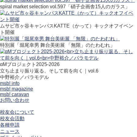
spiral market selection vol.597「硝子企画舎15人のガラス」
ムサビ市ヶ谷キャンパスKATTE（かって）キックオフイベン
ト開催
特別展「堀尾幸男 舞台美術展 「無限」のたわむれ」
αMプロジェクト2025-2026
立ち止まり振り返る、そして前を向く｜vol.6
中野裕介／パラモデル
msb! info
msb! magazine
msb! caravan
お問い合わせ
校友会について
校友会活動
各種申請
ニュース